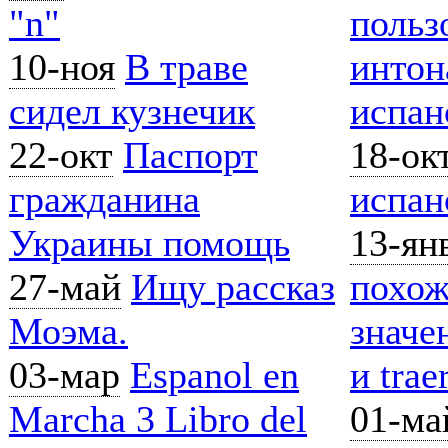
"n"
польз
10-ноя
В траве
интон
сидел кузнечик
испанс
22-окт
Паспорт
18-ок
гражданина
испан
Украины помощь
13-ян
27-май
Ищу рассказ
похо
Моэма.
значе
03-мар
Espanol en
и trae
Marcha 3 Libro del
01-ма