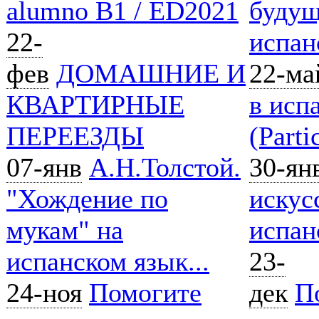
alumno B1 / ED2021
будущ
22-
испан
фев
ДОМАШНИЕ И
22-ма
КВАРТИРНЫЕ
в исп
ПЕРЕЕЗДЫ
(Parti
07-янв
А.Н.Толстой.
30-ян
"Хождение по
искус
мукам" на
испан
испанском язык...
23-
24-ноя
Помогите
дек
П