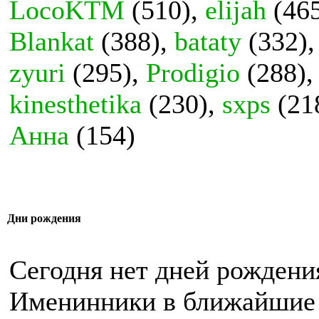
LocoKTM
(510),
elijah
(46
Blankat
(388),
bataty
(332)
zyuri
(295),
Prodigio
(288)
kinesthetika
(230),
sxps
(21
Анна
(154)
Дни рождения
Сегодня нет дней рождени
Именинники в ближайшие 