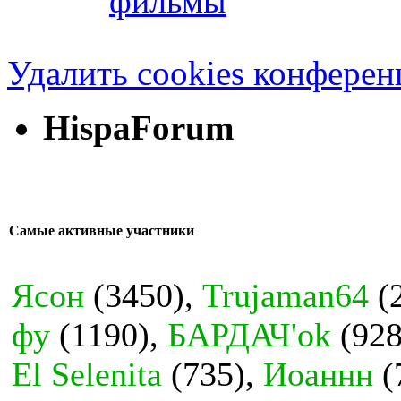
фильмы
Удалить cookies конфере
HispaForum
Самые активные участники
Ясон
(3450),
Trujaman64
(
фу
(1190),
БАРДАЧ'ok
(928
El Selenita
(735),
Иоаннн
(