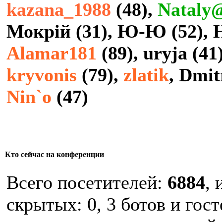
kazana_1988
(48),
Nataly
Мокрій
(31),
Ю-Ю
(52),
H
Alamar181
(89),
uryja
(41
kryvonis
(79),
zlatik
,
Dmit
Nin`o
(47)
Кто сейчас на конференции
Всего посетителей:
6884
, 
скрытых: 0, 3 ботов и гост