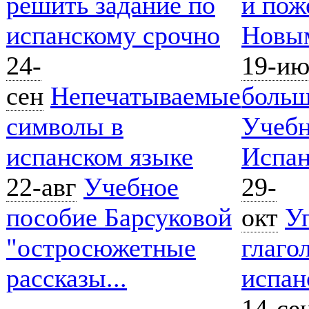
решить задание по
и пож
испанскому срочно
Новым
24-
19-ию
сен
Непечатываемые
больш
символы в
Учебн
испанском языке
Испа
22-авг
Учебное
29-
пособие Барсуковой
окт
У
"остросюжетные
глагол
рассказы...
испан
14-се