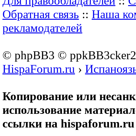
Для правообладателей
::
С
Обратная связь
::
Наша ко
рекламодателей
© phpBB3 © ppkBB3cker
HispaForum.ru
›
Испанояз
Копирование или несан
использование материал
ссылки на hispaforum.ru