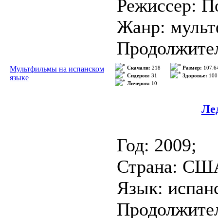
Режиссер: П
Формат: AVI
Жанр: муль
Продолжител
Зайчонок с 
Год: 1985
Мультфильмы на испанском
Скачали:
218
Размер:
107.6
урожай морк
Сидеров:
31
Здоровье:
100
языке
Личеров:
10
Язык: castel
>>> Подроб
Формат: AVI
Лед
Год: 2009;
Описание:
Страна: СШ
Шутливые па
Язык: испан
Шерлоке Холм
Продолжител