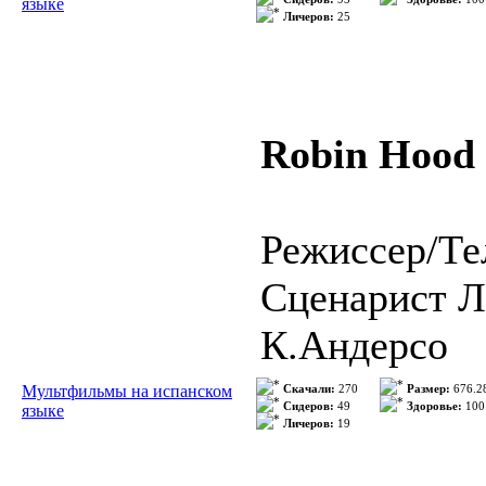
языке
Личеров:
25
REPARTO: A
AÑO: 2011
PAÍS: Estado
Robin Hood
PRODUCTORA
GÉNERO: An
Режиссер/Тел
Сценарист Л
SINÓPSIS:
К.Андерсо
Год выхода:
Мультфильмы на испанском
Скачали:
270
Размер:
676.2
Spin-off de l
Сидеров:
49
Здоровье:
100
языке
Личеров:
19
Качество: 
precuela de S