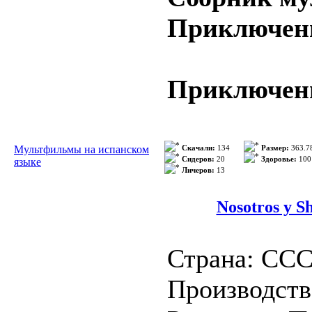
KHz
Приключение
>>> Подроб
Sinopsis:
Приключени
Valentino, un
encuentra la f
Режиссер: Б
Мультфильмы на испанском
Скачали:
134
Размер:
363.7
secreto de un
Сидеров:
20
Здоровье:
100
языке
Личеров:
13
Страна: СС
Год выпуска
Nosotros y 
Жанр: мульт
Страна: СС
Продолжител
Производс
Язык: Испан