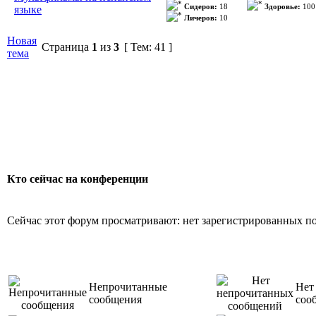
Ackerman), 
Сидеров:
18
Здоровье:
100
языке
Личеров:
10
Episodios: 2
(Caitlin...
>>
Новая
Страница
1
из
3
[ Тем: 41 ]
Duración: 30
тема
La Emitió: T
Sinopsis:
Кто сейчас на конференции
Es posible re
Сейчас этот форум просматривают: нет зарегистрированных пол
sólo 80 días?
pregunta y re
Непрочитанные
Нет
сообщения
Reform Club 
соо