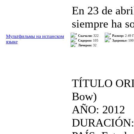
En 23 de abr
siempre ha so
Gracias a sus
Мультфильмы на испанском
Скачали:
322
Размер:
2.49 
Сидеров:
105
Здоровье:
100
языке
Личеров:
32
Monsters Univ
Hardscrabble,
sustos, les i
TÍTULO ORIG
habrá un exam
Bow)
aprueben est
AÑO: 2012
Sustos.
DURACIÓN: 
Por la noche,