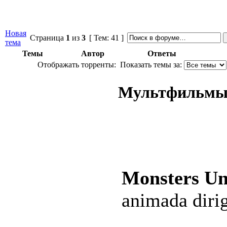
Новая
Страница
1
из
3
[ Тем: 41 ]
тема
Темы
Автор
Ответы
Отображать торренты:
Показать темы за:
Мультфильмы 
Monsters Uni
animada diri