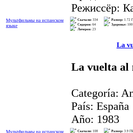
Ватсона слы
Режиссёр: К
история.
>>>
Saldanha);
Мультфильмы на испанском
Скачали:
334
Размер:
1.72 
Сидеров:
64
Здоровье:
100
языке
Личеров:
23
Жанр: мультф
В ролях:Рэй
La vu
Легуизамо (
La vuelta al
(Denis Lear
William Scot
Categoría: A
Латифа (Quee
País: España
Arnett), Дже
Año: 1983
(Chris Wedge
Temporadas:
Мультфильмы на испанском
Скачали:
108
Размер:
3.9 ГБ