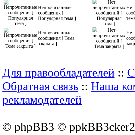
Willy Fog ac
Непрочитанные
Нет
сообщения [
соо
Популярная тема ]
тема
cuenta atrás 
Непрочитанные
flemático hé
Нет
сообщения [ Тема
соо
закрыта ]
закр
inseparables 
amada prince
Для правообладателей
::
С
tren, en barco
Обратная связь
::
Наша ко
рекламодателей
© phpBB3 © ppkBB3cker2 