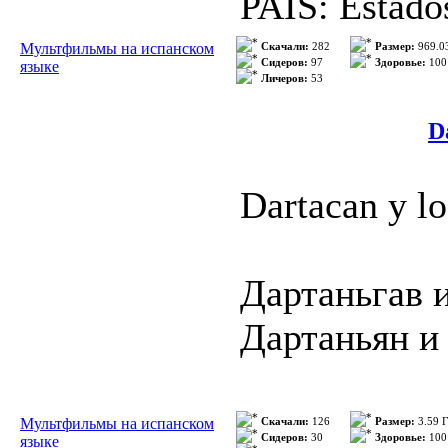
PAÍS: Estado
James P. Sull
DIRECTOR: M
Мультфильмы на испанском
Скачали:
282
Размер:
969.0
esconde en su
Сидеров:
97
Здоровье:
100
языке
Личеров:
53
Chapman, Ste
Archie, la ma
GUIÓN: Mark 
D
Archie se esc
Brenda Chapm
Подробнее
Dartacan y l
Brenda Chap
MÚSICA: Pat
Дартаньгав 
PRODUCTORA:
Дартаньян и
Walt Disney 
Режиссер: Т
Мультфильмы на испанском
Скачали:
126
Размер:
3.59 
Español Lati
Сидеров:
30
Здоровье:
100
языке