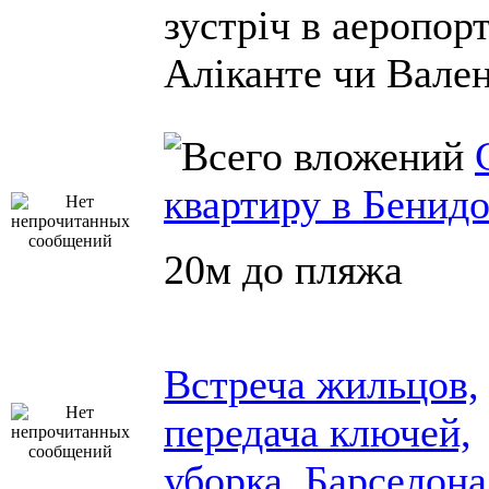
зустріч в аеропор
Аліканте чи Вален
квартиру в Бенид
20м до пляжа
Встреча жильцов,
передача ключей,
уборка, Барселонa