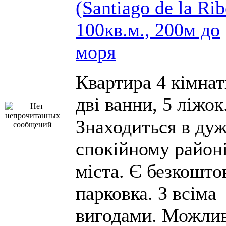
(Santiago de la Rib
100кв.м., 200м до
моря
Квартира 4 кімнат
дві ванни, 5 ліжок
Знаходиться в ду
спокійному район
міста. Є безкошто
парковка. З всіма
вигодами. Можли