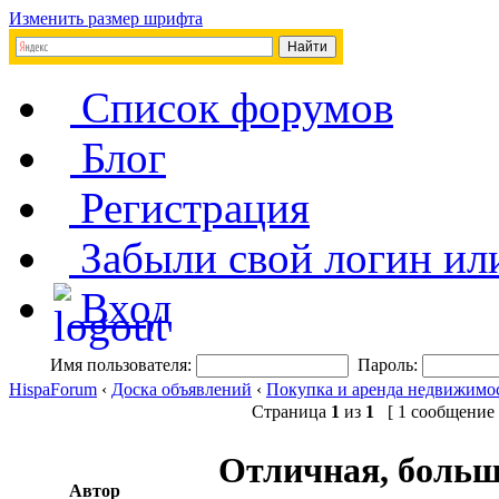
Изменить размер шрифта
Список форумов
Блог
Регистрация
Забыли свой логин ил
Вход
Имя пользователя:
Пароль:
HispaForum
‹
Доска объявлений
‹
Покупка и аренда недвижимо
Страница
1
из
1
[ 1 сообщение 
Отличная, больш
Автор