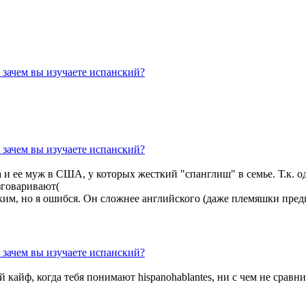
 зачем вы изучаете испанский?
 зачем вы изучаете испанский?
 и ее муж в США, у которых жесткий "спанглиш" в семье. Т.к. о
зговаривают(
им, но я ошибся. Он сложнее английского (даже племяшки предпочи
 зачем вы изучаете испанский?
кой кайф, когда тебя понимают hispanohablantes, ни с чем не ср