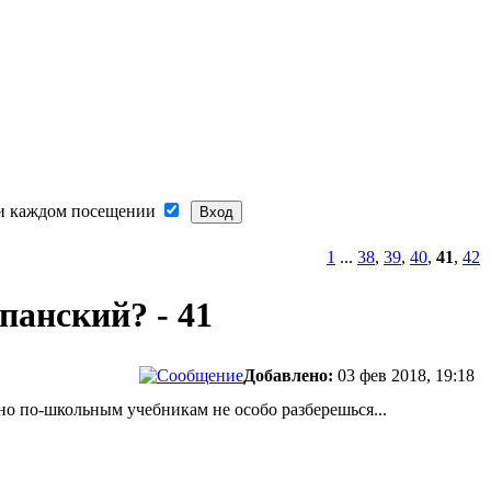
и каждом посещении
1
...
38
,
39
,
40
,
41
,
42
панский? - 41
Добавлено:
03 фев 2018, 19:18
,но по-школьным учебникам не особо разберешься...