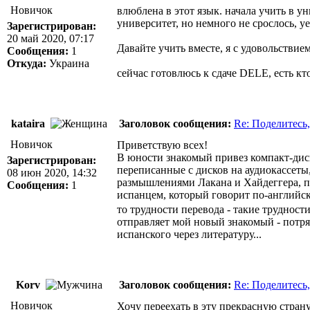
Новичок
влюблена в этот язык. начала учить в у
университет, но немного не срослось, уе
Зарегистрирован:
20 май 2020, 07:17
Давайте учить вместе, я с удовольствие
Сообщения:
1
Откуда:
Украина
сейчас готовлюсь к сдаче DELE, есть кто
kataira
Заголовок сообщения:
Re: Поделитесь,
Новичок
Приветствую всех!
В юности знакомый привез компакт-диск
Зарегистрирован:
переписанные с дисков на аудиокассеты,
08 июн 2020, 14:32
размышлениями Лакана и Хайдеггера, пр
Сообщения:
1
испанцем, который говорит по-английски
то трудности перевода - такие трудност
отправляет мой новый знакомый - потряс
испанского через литературу...
Korv
Заголовок сообщения:
Re: Поделитесь,
Новичок
Хочу переехать в эту прекрасную страну