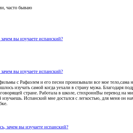
ии, часто бываю
 зачем вы изучаете испанский?
 зачем вы изучаете испанский?
 фильмы с Рафаэлем и его песни пронизывали все мое тело,сама 
лось изучать самой когда уехали в страну мужа. Благодаря под
оговорящей стране. Работала в школе, стнхроннВы перевод на м
й изучаешь. Испанский мне достался с легкостью, для меня он 
бке.
сь, зачем вы изучаете испанский?