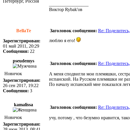
Петербург, Россия
_________________
Виктор Rybak'ов
BellaTe
Заголовок сообщения:
Re: Поделитесь,
люблю я его!
Зарегистрирован:
01 май 2011, 20:29
Сообщения:
22
pseudemys
Заголовок сообщения:
Re: Поделитесь,
Новичок
А меня сподвигли мои племяшки, сестра
испанский. На Русском племяшки не ра
Зарегистрирован:
По началу испанский мне показался легк
26 сен 2017, 19:22
Сообщения:
3
kamalissa
Заголовок сообщения:
Re: Поделитесь,
Новичок
учу, потому , что безумно нравится, та
Зарегистрирован:
28 июн 2013, 08:41