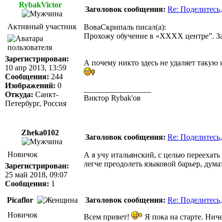
RybakVictor
Заголовок сообщения:
Re: Поделитесь,
Активный участник
ВоваСкрипаль писал(а):
Прохожу обучение в «ХХХХ центре”. Зан
Зарегистрирован:
А почему никто здесь не удаляет такую
10 апр 2013, 13:59
Сообщения:
244
Изображений:
0
_________________
Откуда:
Санкт-
Виктор Rybak'ов
Петербург, Россия
Zheka0102
Заголовок сообщения:
Re: Поделитесь,
Новичок
А я учу итальянский, с целью переехать
легче преодолеть языковой барьер, дума
Зарегистрирован:
25 май 2018, 09:07
Сообщения:
1
Picaflor
Заголовок сообщения:
Re: Поделитесь,
Новичок
Всем привет!
Я пока на старте. Нич