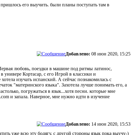
и пришлось его выучить. были планы поступать там в
Добавлено:
08 июн 2020, 15:25
Первая любовь, поездки в машине под ритмы латинос,
в универе Кортасар, с его Игрой в классики и
хотела изучать испанский. А сейчас познакомилась с
чаток "материнского языка". Захотела лучше понимать его, а
астолько, погружаться в язык...хотя песни. которые мне
g.com и запала. Наверное, мне нужно идти в изучение
Добавлено:
14 июн 2020, 15:53
атить уже всю эту бодягу, с другой стороны язык пока выучу-)