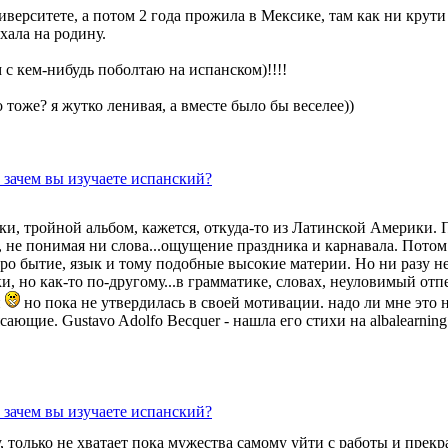
ниверситете, а потом 2 года прожила в Мексике, там как ни крут
хала на родину.
м с кем-нибудь поболтаю на испанском)!!!!
 тоже? я жутко ленивая, а вместе было бы веселее))
 зачем вы изучаете испанский?
и, тройной альбом, кажется, откуда-то из Латинской Америки. 
 не понимая ни слова...ощущение праздника и карнавала. Потом 
о бытие, язык и тому подобные высокие материи. Но ни разу не 
, но как-то по-другому...в грамматике, словах, неуловимый отпе
и
но пока не утвердилась в своей мотивации. надо ли мне это н
ающие. Gustavo Adolfo Becquer - нашла его стихи на albalearnin
 зачем вы изучаете испанский?
, только не хватает пока мужества самому уйти с работы и прекр