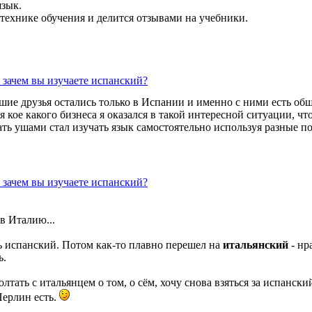
язык.
 технике обучения и делится отзывами на учебники.
 зачем вы изучаете испанский?
учшие друзья остались только в Испании и именно с ними есть о
ия кое какого бизнеса я оказался в такой интересной ситуации, 
ть ушами стал изучать язык самостоятельно используя разные по
 зачем вы изучаете испанский?
 в Италию...
ть испанский. Потом как-то плавно перешел на
итальянский
- нр
ь.
олтать с итальянцем о том, о сём, хочу снова взяться за испанс
Перлин есть.