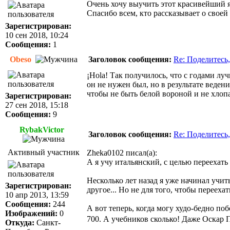
Очень хочу выучить этот красивейший 
Спасибо всем, кто рассказывает о своей
Зарегистрирован:
10 сен 2018, 10:24
Сообщения:
1
Obeso
Заголовок сообщения:
Re: Поделитесь,
¡Holа! Так получилось, что с годами л
он не нужен был, но в результате веден
чтобы не быть белой вороной и не хлопа
Зарегистрирован:
27 сен 2018, 15:18
Сообщения:
9
RybakVictor
Заголовок сообщения:
Re: Поделитесь,
Активный участник
Zheka0102 писал(а):
А я учу итальянский, с целью переехать
Несколько лет назад я уже начинал учи
Зарегистрирован:
другое... Но не для того, чтобы переехат
10 апр 2013, 13:59
Сообщения:
244
А вот теперь, когда могу худо-бедно поб
Изображений:
0
700. А учебников сколько! Даже Оскар 
Откуда:
Санкт-