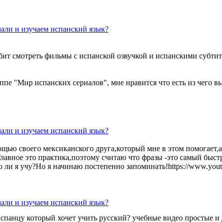
чали и изучаем испанский язык?
бит смотреть фильмы с испанской озвучкой и испанскими субтитр
ппе "Мир испанских сериалов", мне нравится что есть из чего в
чали и изучаем испанский язык?
щью своего мексиканского друга,который мне в этом помогает,а 
авное это практика,поэтому считаю что фразы -это самый быстр
но ли я учу?Но я начинаю постепенно запоминать!https://www
чали и изучаем испанский язык?
спанцу который хочет учить русский? учебные видео простые и