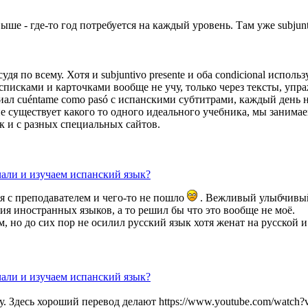
ыше - где-то год потребуется на каждый уровень. Там уже subjun
судя по всему. Хотя и subjuntivo presente и оба condicional исп
а списками и карточками вообще не учу, только через тексты, у
риал cuéntame como pasó c испанскими субтитрами, каждый день 
о не существует какого то одного идеального учебника, мы зани
к и с разных специальных сайтов.
чали и изучаем испанский язык?
я с преподавателем и чего-то не пошло
. Вежливый улыбчивый 
ия иностранных языков, а то решил бы что это вообще не моё.
 но до сих пор не осилил русский язык хотя женат на русской и 
чали и изучаем испанский язык?
у. Здесь хороший перевод делают ​https://www.youtube.com/watc