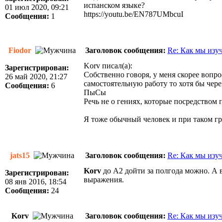
испанском языке?
01 июл 2020, 09:21
https://youtu.be/EN787UMbcuI
Сообщения:
1
Fiodor
Заголовок сообщения:
Re: Как мы изу
Korv писал(а):
Зарегистрирован:
Собственно говоря, у меня скорее вопро
26 май 2020, 21:27
самостоятельную работу то хотя бы чере
Сообщения:
6
ПыСы
Речь не о гениях, которые посредством
Я тоже обычный человек и при таком г
jats15
Заголовок сообщения:
Re: Как мы изу
Korv
до A2 дойти за полгода можно. А в
Зарегистрирован:
выражения.
08 янв 2016, 18:54
Сообщения:
24
Korv
Заголовок сообщения:
Re: Как мы изу