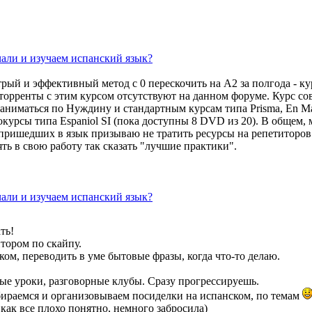
чали и изучаем испанский язык?
рый и эффективный метод с 0 перескочить на А2 за полгода - курс
 торренты с этим курсом отсутствуют на данном форуме. Курс со
аниматься по Нуждину и стандартным курсам типа Prisma, En M
окурсы типа Espaniol SI (пока доступны 8 DVD из 20). В общем
-пришедших в язык призываю не тратить ресурсы на репетиторов
ть в свою работу так сказать "лучшие практики".
чали и изучаем испанский язык?
ть!
итором по скайпу.
ом, переводить в уме бытовые фразы, когда что-то делаю.
ые уроки, разговорные клубы. Сразу прогрессируешь.
бираемся и организовываем посиделки на испанском, по темам
как все плохо понятно, немного забросила)