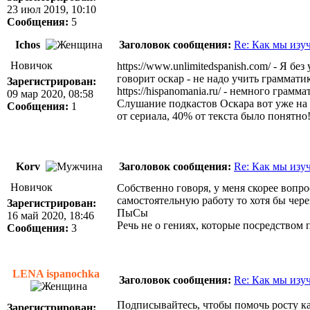
23 июл 2019, 10:10
Сообщения:
5
Ichos
Заголовок сообщения:
Re: Как мы изу
Новичок
https://www.unlimitedspanish.com/
- Я без 
говорит оскар - не надо учить грамматик
Зарегистрирован:
https://hispanomania.ru/
- немного граммат
09 мар 2020, 08:58
Слушание подкастов Оскара вот уже на 
Сообщения:
1
от сериала, 40% от текста было понятно
Korv
Заголовок сообщения:
Re: Как мы изу
Новичок
Собственно говоря, у меня скорее вопро
самостоятельную работу то хотя бы чере
Зарегистрирован:
ПыСы
16 май 2020, 18:46
Речь не о гениях, которые посредством
Сообщения:
3
LENA ispanochka
Заголовок сообщения:
Re: Как мы изу
Подписывайтесь, чтобы помочь росту ка
Зарегистрирован: