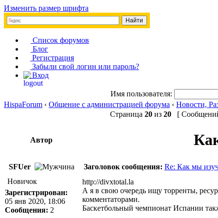
Изменить размер шрифта
Список форумов
Блог
Регистрация
Забыли свой логин или пароль?
Вход
Имя пользователя:
HispaForum
‹
Общение с администрацией форума
‹
Новости, Ра
Страница
20
из
20
[ Сообщений:
Как
Автор
SFUer
Заголовок сообщения:
Re: Как мы изу
Новичок
http://divxtotal.la
А я в свою очередь ищу торренты, рес
Зарегистрирован:
комментаторами.
05 янв 2020, 18:06
Баскетбольный чемпионат Испании такж
Сообщения:
2