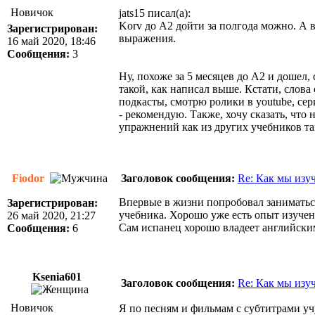
Новичок
jats15 писал(а):
Korv до A2 дойти за полгода можно. А в
Зарегистрирован:
выражения.
16 май 2020, 18:46
Сообщения:
3
Ну, похоже за 5 месяцев до А2 и дошел, 
такой, как написал выше. Кстати, слов
подкасты, смотрю ролики в youtube, се
- рекомендую. Также, хочу сказать, чт
упражнений как из других учебников та
Fiodor
Заголовок сообщения:
Re: Как мы изу
Впервые в жизни попробовал заниматьс
Зарегистрирован:
учебника. Хорошо уже есть опыт изучен
26 май 2020, 21:27
Сам испанец хорошо владеет английским,
Сообщения:
6
Ksenia601
Заголовок сообщения:
Re: Как мы изу
Новичок
Я по песням и фильмам с субтитрами уч