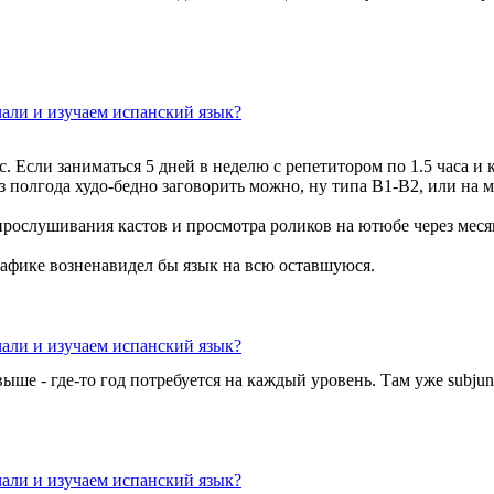
чали и изучаем испанский язык?
с. Если заниматься 5 дней в неделю с репетитором по 1.5 часа и
з полгода худо-бедно заговорить можно, ну типа В1-В2, или на 
 прослушивания кастов и просмотра роликов на ютюбе через меся
рафике возненавидел бы язык на всю оставшуюся.
чали и изучаем испанский язык?
ыше - где-то год потребуется на каждый уровень. Там уже subjun
чали и изучаем испанский язык?