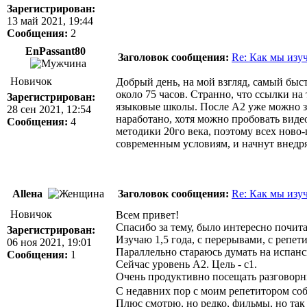
Зарегистрирован:
13 май 2021, 19:44
Сообщения:
2
EnPassant80
Заголовок сообщения:
Re: Как мы изу
Новичок
Добрый день, на мой взгляд, самый быст
около 75 часов. Странно, что ссылки на
Зарегистрирован:
языковые школы. После А2 уже можно з
28 сен 2021, 12:54
наработано, хотя можно пробовать виде
Сообщения:
4
методики 20го века, поэтому всех ново
современным условиям, и начнут внедря
Аllена
Заголовок сообщения:
Re: Как мы изу
Новичок
Всем привет!
Спасибо за тему, было интересно почита
Зарегистрирован:
Изучаю 1,5 года, с перерывами, с репет
06 ноя 2021, 19:01
Параллельно стараюсь думать на испанск
Сообщения:
1
Сейчас уровень А2. Цель - с1.
Очень продуктивно посещать разговорн
С недавних пор с моим репетитором со
Плюс смотрю, но редко, фильмы, но так 