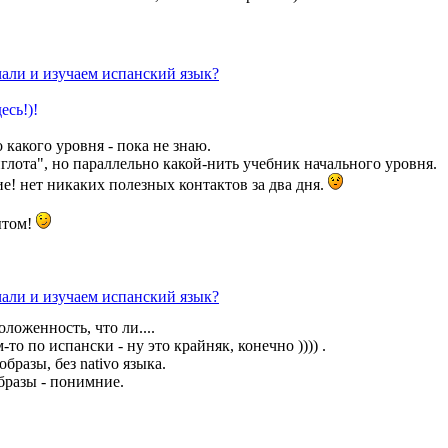
чали и изучаем испанский язык?
есь!)!
 какого уровня - пока не знаю.
глота", но параллельно какой-нить учебник начального уровня.
е! нет никаких полезных контактов за два дня.
ытом!
чали и изучаем испанский язык?
ложенность, что ли....
-то по испански - ну это крайняк, конечно )))) .
бразы, без nativo языка.
образы - понимние.