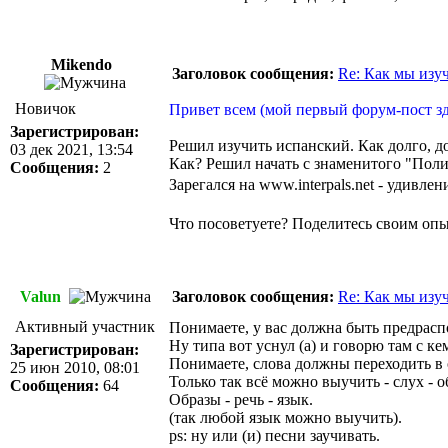
Mikendo
Заголовок сообщения:
Re: Как мы изу
Новичок
Привет всем (мой первый форум-пост зд
Зарегистрирован:
Решил изучить испанский. Как долго, до
03 дек 2021, 13:54
Как? Решил начать с знаменитого "Поли
Сообщения:
2
Зарегался на
www.interpals.net
- удивлени
Что посоветуете? Поделитесь своим оп
Valun
Заголовок сообщения:
Re: Как мы изу
Активный участник
Понимаете, у вас должна быть предраспо
Ну типа вот уснул (а) и говорю там с кем
Зарегистрирован:
Понимаете, слова должны переходить в о
25 июн 2010, 08:01
Только так всё можно выучить - слух - 
Сообщения:
64
Образы - речь - язык.
(так любой язык можно выучить).
ps: ну или (и) песни заучивать.