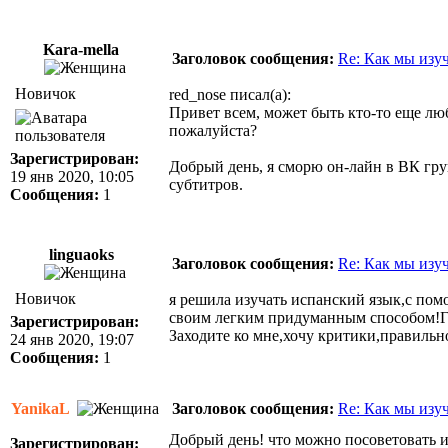
Kara-mella
Заголовок сообщения:
Re: Как мы изу
Новичок
red_nose писал(а):
Привет всем, может быть кто-то еще лю
пожалуйста?
Зарегистрирован:
Добрый день, я сморю он-лайн в ВК гру
19 янв 2020, 10:05
субтитров.
Сообщения:
1
linguaoks
Заголовок сообщения:
Re: Как мы изу
Новичок
я решила изучать испанский язык,с помо
своим легким придуманным способом!Гл
Зарегистрирован:
Заходите ко мне,хочу критики,правиль
24 янв 2020, 19:07
Сообщения:
1
YanikaL
Заголовок сообщения:
Re: Как мы изу
Добрый день! что можно посоветовать и
Зарегистрирован: