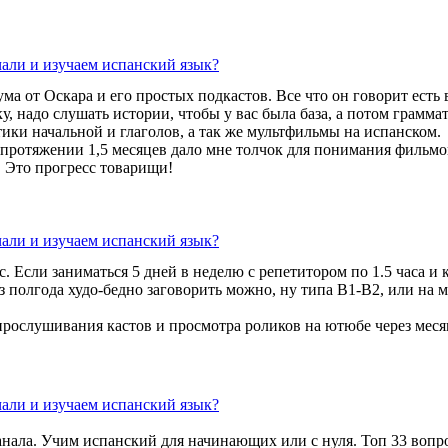
чали и изучаем испанский язык?
ума от Оскара и его простых подкастов. Все что он говорит есть 
у, надо слушать истории, чтобы у вас была база, а потом грамма
ики начальной и глаголов, а так же мультфильмы на испанском.
протяжении 1,5 месяцев дало мне толчок для понимания фильмов
! Это прогресс товарищи!
чали и изучаем испанский язык?
с. Если заниматься 5 дней в неделю с репетитором по 1.5 часа и
з полгода худо-бедно заговорить можно, ну типа В1-В2, или на 
 прослушивания кастов и просмотра роликов на ютюбе через меся
чали и изучаем испанский язык?
нала. Учим испанский для начинающих или с нуля. Топ 33 вопро