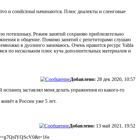
tivo и condicional начинаются. Плюс диалекты и сленговые
ользую потихоньку. Режим занятий сохраняю приблизительно
пражнения и общение. Помимо занятий с репетиторами слушаю
немножко в дуолинго занимаюсь. Очень нравится ресурс Yabla
маемся по нескольким плюс куча дополнительных материалов и
Добавлено:
28 дек 2020, 10:57
испанец заставлял меня делать упражнения из какого-то
живёт в России уже 5 лет.
Добавлено:
13 май 2021, 19:52
h?v=g7QsIYQScV0&t=16s​