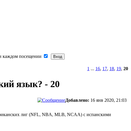
и каждом посещении
1
...
16
,
17
,
18
,
19
,
20
кий язык? - 20
Добавлено:
16 янв 2020, 21:03
американских лиг (NFL, NBA, MLB, NCAA) с испанскими