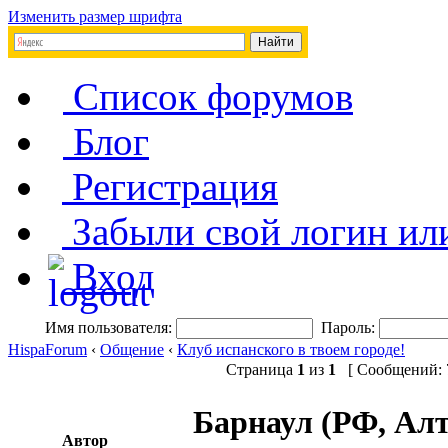
Изменить размер шрифта
Список форумов
Блог
Регистрация
Забыли свой логин ил
Вход
Имя пользователя:
Пароль:
HispaForum
‹
Общение
‹
Клуб испанского в твоем городе!
Страница
1
из
1
[ Сообщений: 7
Барнаул (РФ, Алт
Автор