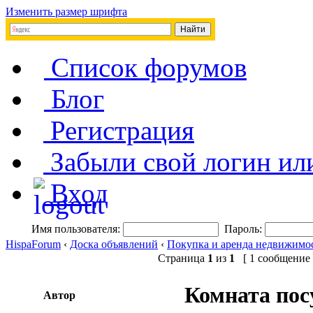
Изменить размер шрифта
Список форумов
Блог
Регистрация
Забыли свой логин ил
Вход
Имя пользователя:
Пароль:
HispaForum
‹
Доска объявлений
‹
Покупка и аренда недвижимо
Страница
1
из
1
[ 1 сообщение 
Комната пос
Автор