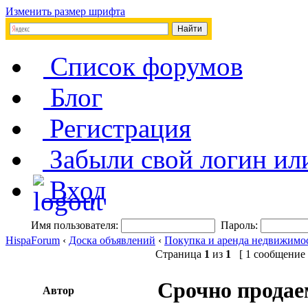
Изменить размер шрифта
Список форумов
Блог
Регистрация
Забыли свой логин ил
Вход
Имя пользователя:
Пароль:
HispaForum
‹
Доска объявлений
‹
Покупка и аренда недвижимо
Страница
1
из
1
[ 1 сообщение 
Срочно продае
Автор