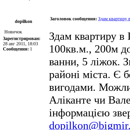
Заголовок сообщения:
Здам квартиру в 
dopilkon
Новичок
Здам квартиру в І
Зарегистрирован:
28 авг 2011, 18:03
100кв.м., 200м д
Сообщения:
1
ванни, 5 ліжок. 
районі міста. Є 
вигодами. Можли
Аліканте чи Вале
інформацією звер
dopilkon@bigmir.