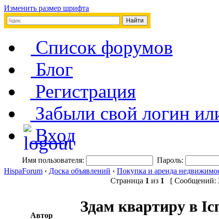
Изменить размер шрифта
Список форумов
Блог
Регистрация
Забыли свой логин ил
Вход
Имя пользователя:
Пароль:
HispaForum
‹
Доска объявлений
‹
Покупка и аренда недвижимо
Страница
1
из
1
[ Сообщений: 2
Здам квартиру в Іспа
Автор