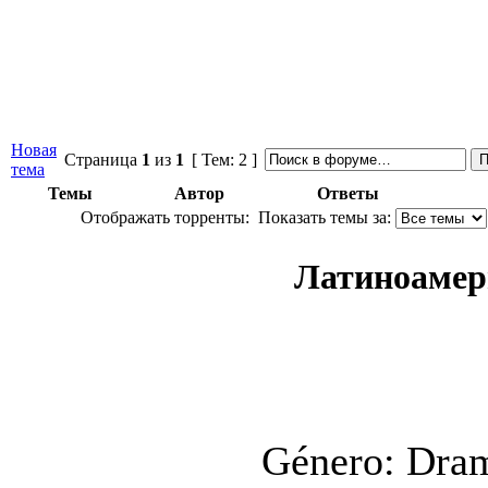
Новая
Страница
1
из
1
[ Тем: 2 ]
тема
Темы
Автор
Ответы
Отображать торренты:
Показать темы за:
Латиноамер
Género: Dra