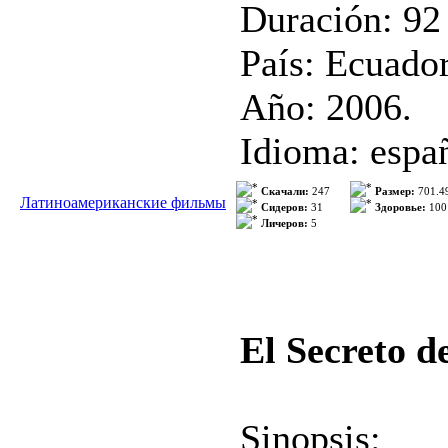
Duración: 92
País: Ecuador
Año: 2006.
Idioma: españ
Formato: DV
Скачали:
247
Размер:
701.4
Латиноамериканские фильмы
Сидеров:
31
Здоровье:
100
Личеров:
5
Peso: 700 m
Esperanza, es
El Secreto d
intención de 
ecuatoriana, 
Sinopsis: