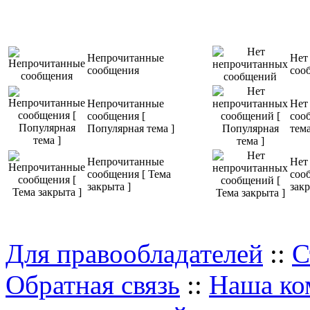
...
>>> Подр
sobre la viol
Espósito asis
Непрочитанные
Нет
сообщения
testigo del ul
соо
esa muchacha
Непрочитанные
Нет
сообщения [
соо
Популярная тема ]
тема
Подробнее
Непрочитанные
Нет
сообщения [ Тема
соо
закрыта ]
закр
Для правообладателей
::
С
Обратная связь
::
Наша ко