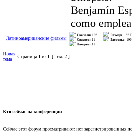
Tristeza, se 
Benjamín Espó
en el camino 
como emplead
acaba de jubi
Скачали:
126
Размер:
1.36 
Латиноамериканские фильмы
Haciendo aut
Сидеров:
11
Здоровье:
100
Личеров:
11
libres decide
nacional, sol
Новая
Страница
1
из
1
[ Тем: 2 ]
propone imagi
тема
mujeres empre
la necesita. 
que aprenderá
como funciona
del país que 
conmovedora y
mismas...
testigo privi
Кто сейчас на конференции
juzgado se le
Сейчас этот форум просматривают: нет зарегистрированных пол