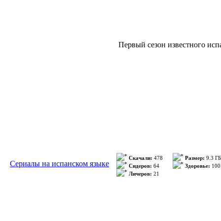
Субтитры на испанском яз
Первый сезон известного исп
Скачали:
478
Размер:
9.3 ГБ
Сериалы на испанском языке
Сидеров:
64
Здоровье:
100
Личеров:
21