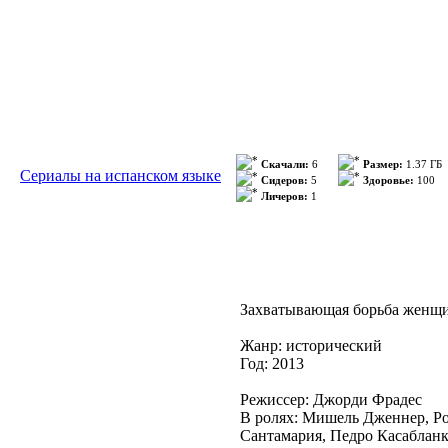
Скачали:
6
Размер:
1.37 ГБ
Сериалы на испанском языке
Сидеров:
5
Здоровье:
100
Личеров:
1
Захватывающая борьба женщи
Жанр: исторический
Год: 2013
Режиссер: Джорди Фрадес
В ролях: Мишель Дженнер, Ро
Сантамария, Педро Касабланк