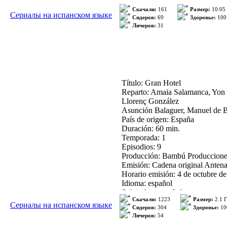
Скачали:
161
Размер:
10.05
Сериалы на испанском языке
Сидеров:
69
Здоровье:
100
Личеров:
31
Título: Gran Hotel
Reparto: Amaia Salamanca, Yon G
Llorenç González
Asunción Balaguer, Manuel de B
País de origen: España
Duración: 60 min.
Temporada: 1
Episodios: 9
Producción: Bambú Produccione
Emisión: Cadena original Antena
Horario emisión: 4 de octubre de
Idioma: español
Subtitulos: español
Скачали:
1223
Размер:
2.1 
Сериалы на испанском языке
Сидеров:
304
Здоровье:
10
Размер видео: 320х240
Личеров:
54
Качество звука: 128 кбит/сек