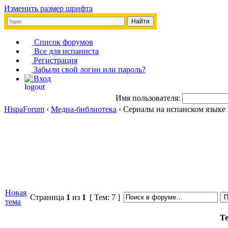
Изменить размер шрифта
Список форумов
Все для испаниста
Регистрация
Забыли свой логин или пароль?
Вход
Имя пользователя:
HispaForum
‹
Медиа-библиотека
‹ Сериалы на испанском языке
Новая
Страница
1
из
1
[ Тем: 7 ]
тема
Т