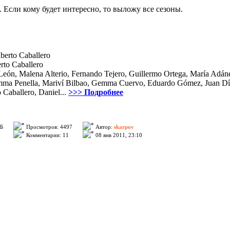
Если кому будет интересно, то выложу все сезоны.
lberto Caballero
rto Caballero
s León, Malena Alterio, Fernando Tejero, Guillermo Ortega, María Adán
mma Penella, Mariví Bilbao, Gemma Cuervo, Eduardo Gómez, Juan Dí
 Caballero, Daniel...
>>> Подробнее
ГБ
Просмотров: 4497
Автор:
skarpov
Комментарии: 11
08 янв 2011, 23:10