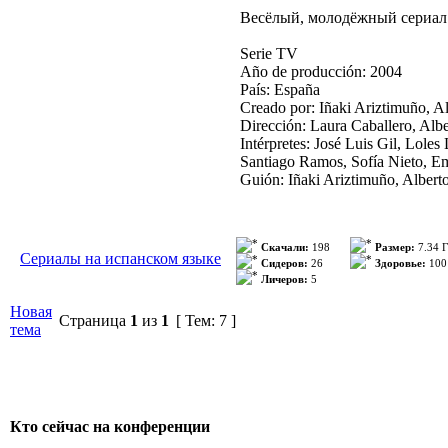
Весёлый, молодёжный сериал. 
Serie TV
Año de producción: 2004
País: España
Creado por: Iñaki Ariztimuño, A
Dirección: Laura Caballero, Albe
Intérpretes: José Luis Gil, Lole
Santiago Ramos, Sofía Nieto, E
Guión: Iñaki Ariztimuño, Alberto
Скачали:
198
Размер:
7.34 
Сериалы на испанском языке
Сидеров:
26
Здоровье:
100
Личеров:
5
Новая
Страница
1
из
1
[ Тем: 7 ]
тема
Кто сейчас на конференции