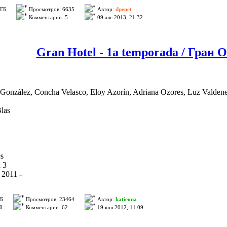
 ГБ
Просмотров: 6635
Автор:
dpenet
Комментарии: 5
09 авг 2013, 21:32
Gran Hotel - 1a temporada / Гран О
onzález, Concha Velasco, Eloy Azorín, Adriana Ozores, Luz Valdenebr
las
s
 3
 2011 -
ГБ
Просмотров: 23464
Автор:
katieona
0
Комментарии: 62
19 янв 2012, 11:09