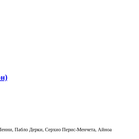
он)
Ленни, Пабло Дерки, Серхио Перис-Менчета, Айноа