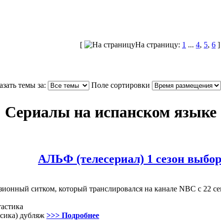
[
На страницу:
1
...
4
,
5
,
6
]
зать темы за:
Поле сортировки
Сериалы на испанском языке
АЛЬФ (телесериал) 1 сезон выбо
онный ситком, который транслировался на канале NBC с 22 сент
тастика
ксика) дубляж
>>> Подробнее