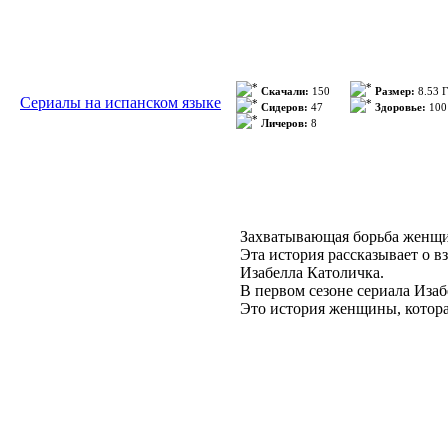
Скачали:
150
Размер:
8.53 
Сериалы на испанском языке
Сидеров:
47
Здоровье:
100
Личеров:
8
Захватывающая борьба женщи
Эта история рассказывает о в
Изабелла Католичка.
В первом сезоне сериала Изаб
Это история женщины, котора