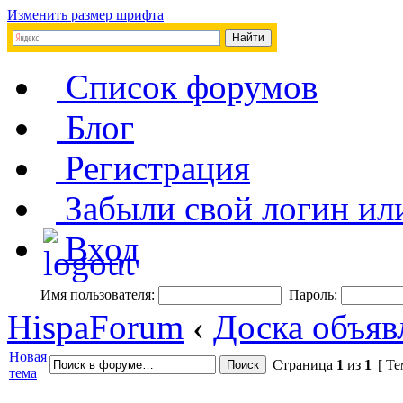
Изменить размер шрифта
Список форумов
Блог
Регистрация
Забыли свой логин ил
Вход
Имя пользователя:
Пароль:
HispaForum
‹
Доска объяв
Новая
Страница
1
из
1
[ Те
тема