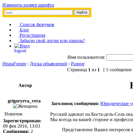
Изменить размер шрифта
Список форумов
Блог
Регистрация
Забыли свой логин или пароль?
Вход
Имя пользователя:
HispaForum
‹
Доска объявлений
‹
Разное
Страница
1
из
1
[ 1 сообщение 
Автор
grigoryeva_vera
Заголовок сообщения:
Юридические ус
Новичок
Русский адвокат на Коста-дель-Соль о
Мы всегда на вашей стороне и професс
Зарегистрирован:
09 фев 2016, 13:03
Представление Ваших интересов в
Сообщения:
2