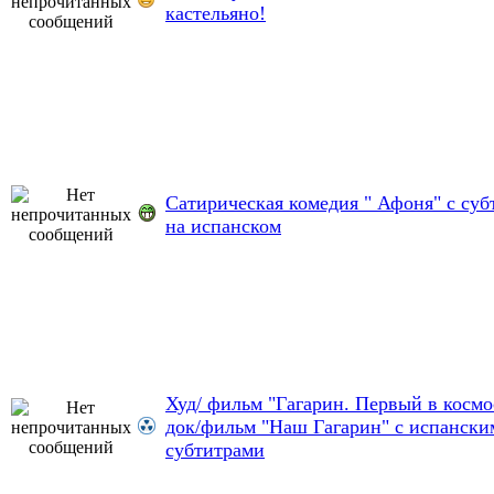
кастельяно!
Сатирическая комедия " Афоня" с су
на испанском
Худ/ фильм "Гагарин. Первый в космо
док/фильм "Наш Гагарин" c испански
субтитрами