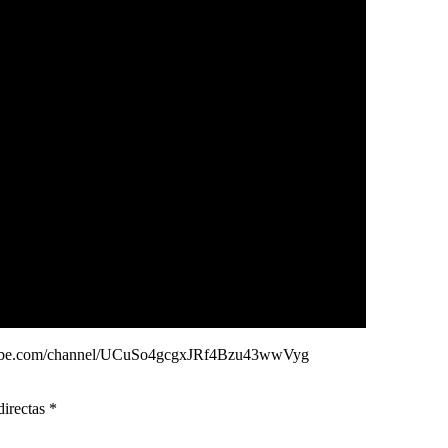
tube.com/channel/UCuSo4gcgxJRf4Bzu43wwVyg
directas *