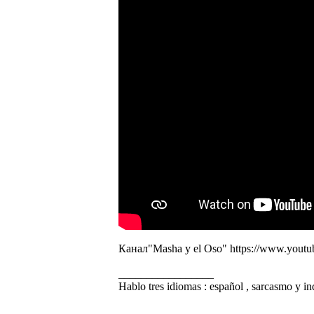
Канал"Masha y el Oso"
https://www.you
_________________
Hablo tres idiomas : español , sarcasmo y in