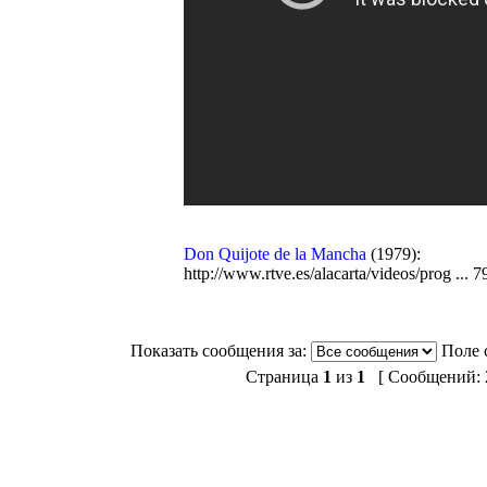
Don Quijote de la Mancha
(1979):
http://www.rtve.es/alacarta/videos/prog ... 
Показать сообщения за:
Поле 
Страница
1
из
1
[ Сообщений: 2