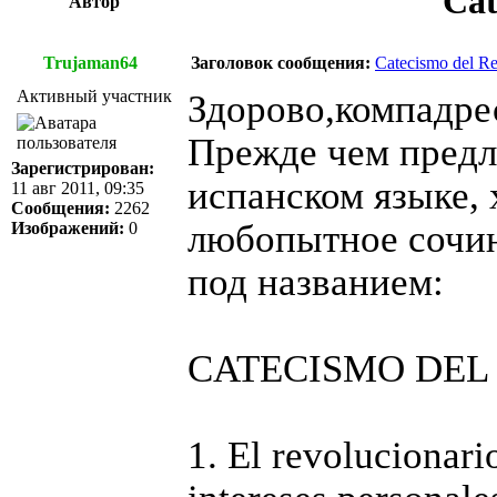
Cat
Автор
Trujaman64
Заголовок сообщения:
Catecismo del Re
Активный участник
Здорово,компадре
Прежде чем предл
Зарегистрирован:
испанском языке, 
11 авг 2011, 09:35
Сообщения:
2262
любопытное сочин
Изображений:
0
под названием:
CATECISMO DEL
1. El revolucionar