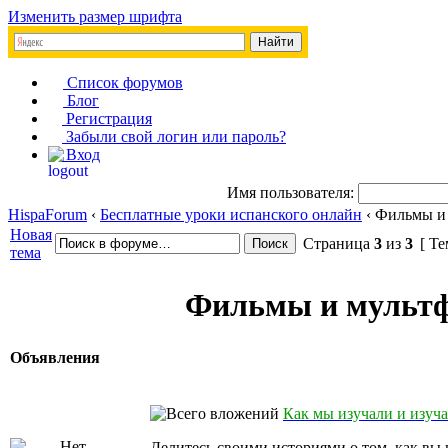
Изменить размер шрифта
Список форумов
Блог
Регистрация
Забыли свой логин или пароль?
Вход
Имя пользователя:
HispaForum
‹
Бесплатные уроки испанского онлайн
‹ Фильмы и
Новая
Страница
3
из
3
[ Те
тема
Фильмы и мультф
Объявления
Как мы изучали и изуч
Делитесь своими историями о том, как вы 