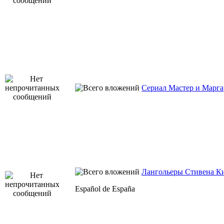
Сериал Мастер и Марга
Лангольеры Стивена К
Español de España