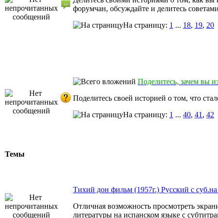
форумчан, обсуждайте и делитесь советами
На страницу:
1
...
18
,
19
,
20
Поделитесь, зачем вы и
Поделитесь своей историей о том, что ста
На страницу:
1
...
40
,
41
,
42
Темы
Тихий дон фильм (1957г.) Русский с суб.на
Отличная возможность просмотреть экран
литературы на испанском языке с субтитра