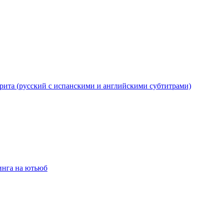
рита (русский с испанскими и английскими субтитрами)
инга на ютьюб