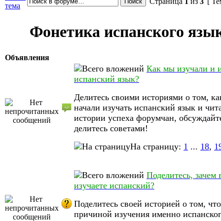
Страница
1
из
3
[ Те
тема
Фонетика испанского язы
Объявления
Как мы изучали и 
испанский язык?
Делитесь своими историями о том, ка
начали изучать испанский язык и чит
истории успеха форумчан, обсуждайт
делитесь советами!
На страницу:
1
...
18
,
1
Поделитесь, зачем 
изучаете испанский?
Поделитесь своей историей о том, что
причиной изучения именно испанског