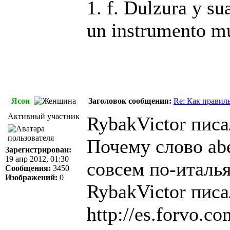
1. f. Dulzura y su
un instrumento m
Ясон
Заголовок сообщения:
Re: Как правил
Активный участник
RybakVictor писа
Почему слово ab
Зарегистрирован:
19 апр 2012, 01:30
совсем по-италь
Сообщения:
3450
Изображений:
0
RybakVictor писа
http://es.forvo.c