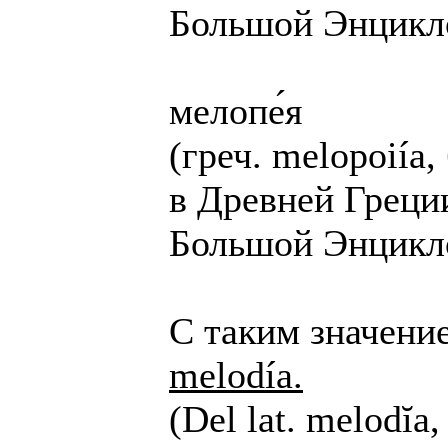
Большой Энцикло
мелопе́я
(греч. melopoiía
в Древней Греци
Большой Энцикло
С таким значени
melodía.
(Del lat. melodĭa,