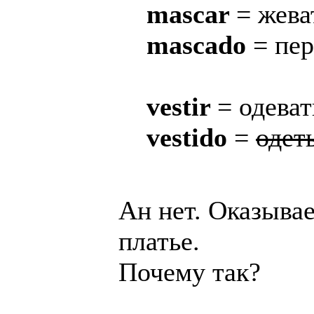
mascar
= жева
mascado
= пе
vestir
= одеват
vestido
=
одет
Ан нет. Оказыва
платье.
Почему так?