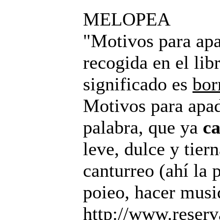
MELOPEA
"Motivos para apad
recogida en el li
significado es
bor
Motivos para apad
palabra, que ya
ca
leve, dulce y tier
canturreo (ahí la 
poieo, hacer musi
http://www.reserva