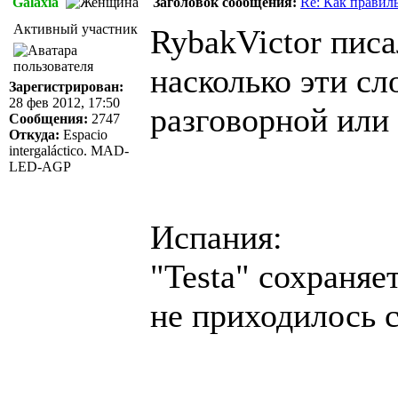
Galaxia
Заголовок сообщения:
Re: Как правил
Активный участник
RybakVictor писа
насколько эти сл
Зарегистрирован:
28 фев 2012, 17:50
разговорной или
Сообщения:
2747
Откуда:
Espacio
intergaláctico. MAD-
LED-AGP
Испания:
"Testa" сохраняет
не приходилось 