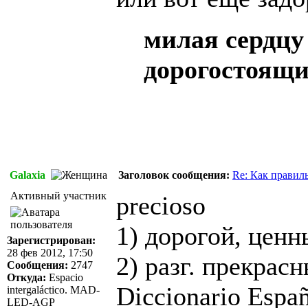
милая сердцу
дорогостоящ
Galaxia
Заголовок сообщения:
Re: Как правил
Активный участник
precioso
1) дорогой, цен
Зарегистрирован:
28 фев 2012, 17:50
2) разг. прекрас
Сообщения:
2747
Откуда:
Espacio
Diccionario Espa
intergaláctico. MAD-
LED-AGP