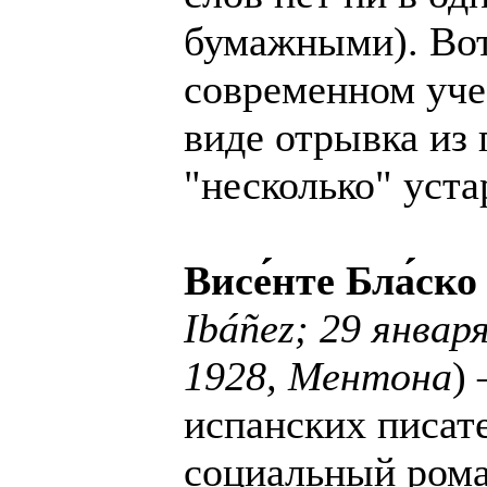
бумажными). Вот 
современном уче
виде отрывка из 
"несколько" уст
Висе́́нте Бла́́ско
Ibáñez; 29 январ
1928, Ментона
)
испанских писат
социальный рома