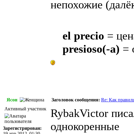
непохожие (далё
el precio
= цен
presioso(-a)
= 
Ясон
Заголовок сообщения:
Re: Как правил
Активный участник
RybakVictor писа
однокоренные
Зарегистрирован:
19 апр 2012, 01:30