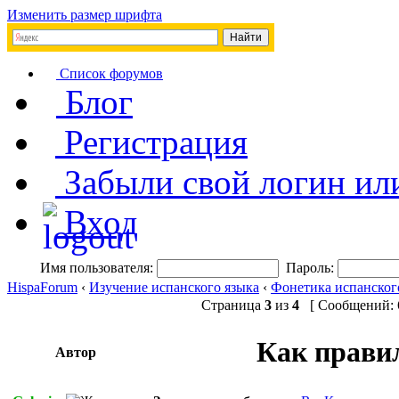
Изменить размер шрифта
Список форумов
Блог
Регистрация
Забыли свой логин ил
Вход
Имя пользователя:
Пароль:
HispaForum
‹
Изучение испанского языка
‹
Фонетика испанског
Страница
3
из
4
[ Сообщений: 6
Как правил
Автор