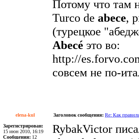
Потому что там н
Turco de
abece
, 
(турецкое "абедж
Abecé
это во:
http://es.forvo.
совсем не по-ит
elena-kul
Заголовок сообщения:
Re: Как правил
RybakVictor писа
Зарегистрирован:
15 июн 2010, 16:19
Сообщения:
12