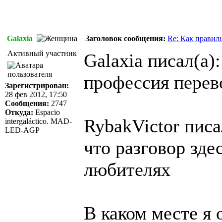
Galaxia
Заголовок сообщения:
Re: Как правил
Активный участник
Galaxia писал(а):
профессия перев
Зарегистрирован:
28 фев 2012, 17:50
Сообщения:
2747
Откуда:
Espacio
RybakVictor писа
intergaláctico. MAD-
LED-AGP
что разговор здес
любителях
В каком месте я 