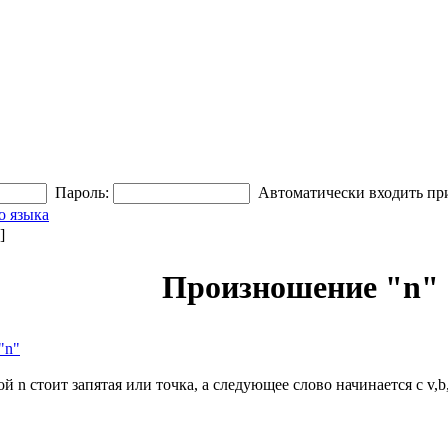
Пароль:
Автоматически входить пр
о языка
]
Произношение "n"
"n"
й n стоит запятая или точка, а следующее слово начинается с v,b,