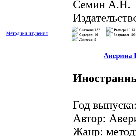
Вам в руки п
Семин А.Н.
подробно оп
Издательств
самостоятель
Год выпуска
Скачали:
182
Размер:
12.43
Методики изучения
Сидеров:
16
Здоровье:
100
>>> Подроб
Личеров:
9
Страниц: 14
Формат: Dj
Аверина Е
Язык: Русск
Иностранны
Описание:
Год выпуска
Автор: Авер
В методичес
Жанр: метод