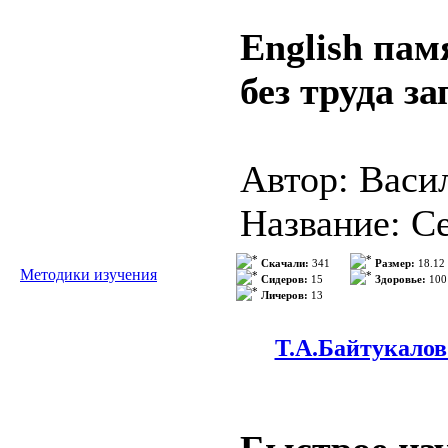
English пам
без труда з
Автор: Васил
Название: Се
запомнить 5
Скачали:
341
Размер:
18.12
Методики изучения
Сидеров:
15
Здоровье:
100
Личеров:
13
Издательств
ISBN: 978-5
Т.А.Байтукалов
Страниц: 63
Год: 2008