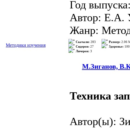
Год выпуска
Язык: Русск
Автор: Е.А.
Формат: DJ
Жанр: Метод
Страниц: 16
Издательст
Скачали:
283
Размер:
2.06 
Методики изучения
Качество:...
Сидеров:
27
Здоровье:
100
Личеров:
3
Формат: Обы
Качество: e
М.Зиганов, В.
компьютерно
Техника за
Описание: Д
Автор(ы): Зи