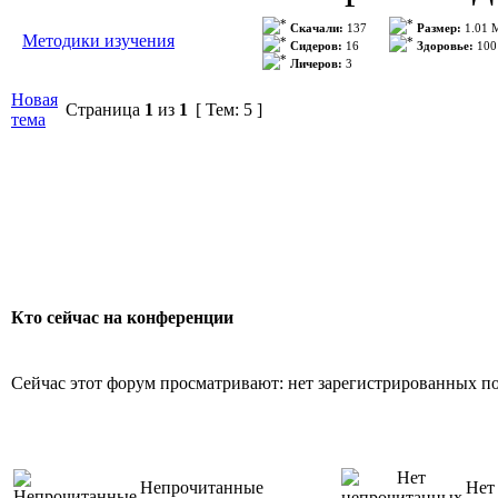
излагается т
Формат: Dj
Скачали:
137
Размер:
1.01 
Методики изучения
основе мнем
Сидеров:
16
Здоровье:
100
Личеров:
3
Качество: O
запоминания
Новая
Страница
1
из
1
[ Тем: 5 ]
Количество 
тема
количество..
Описание: М
языков или 
Автор: Е. Д.
Кто сейчас на конференции
Обучение ин
Сейчас этот форум просматривают: нет зарегистрированных пол
чрезвычайно
учащегося и 
Непрочитанные
Нет