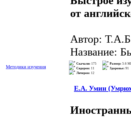
Быстрое из
Формат: DJ
от английск
Качество: Х
Автор: Т.А.
Описание:
Название: Б
Эта книга р
языка от анг
Скачали:
175
Размер:
5.6 М
Методики изучения
Сидеров:
11
Здоровье:
91
иностранных
Личеров:
12
Год: 2009
языков...
>>
Издательств
Е.А. Умин (Умрюх
ISBN: 978-5
Иностранный
Жанр: Изуче
методическа