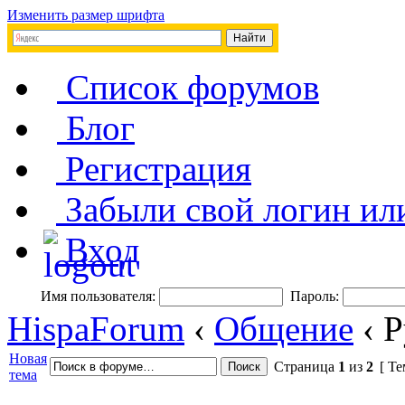
Изменить размер шрифта
Список форумов
Блог
Регистрация
Забыли свой логин ил
Вход
Имя пользователя:
Пароль:
HispaForum
‹
Общение
‹ 
Новая
Страница
1
из
2
[ Те
тема