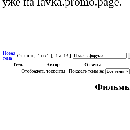
уже на lavka.promo.page.
Новая
Страница
1
из
1
[ Тем: 13 ]
тема
Темы
Автор
Ответы
Отображать торренты:
Показать темы за:
Фильмы 