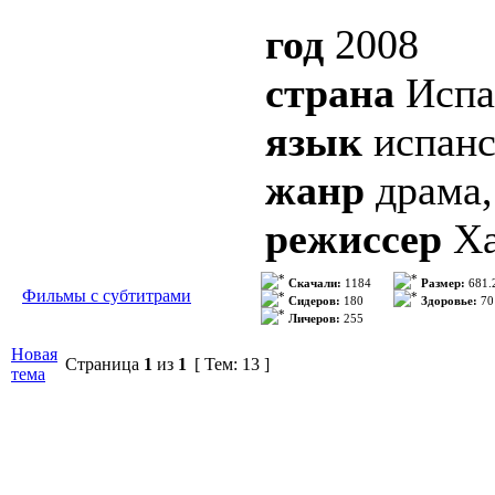
В ролях: Mar
год
2008
Silva, Alejo 
страна
Испа
Giovanelli, 
язык
испанс
Polvorosa, Y
жанр
драма,
Folch, Duna 
режиссер
Ха
Sanz, Clara 
сценарий
Ха
Скачали:
1184
Размер:
681.
Фильмы с субтитрами
Качество: 
Сидеров:
180
Здоровье:
70
Личеров:
255
Формат: AVI
Новая
Страница
1
из
1
[ Тем: 13 ]
В семье, где
тема
Видео кодек
решает всё з
Аудио кодек
летняя Ками