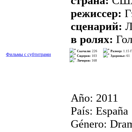
страна:
СШ
Описание:
режиссер:
Г
Мексиканка 
сценарий:
Л
Кристина пе
в ролях:
Гол
лучшей жизни
Херрманн, К
Скачали:
226
Размер:
1.15 
Фильмы с субтитрами
всем, но ге
Сидеров:
103
Здоровье:
61
Личеров:
168
Хэгерти
Флор...
>>> 
жанр:
роман
язык:
...
>>>
Año: 2011
País: España
Género: Dra