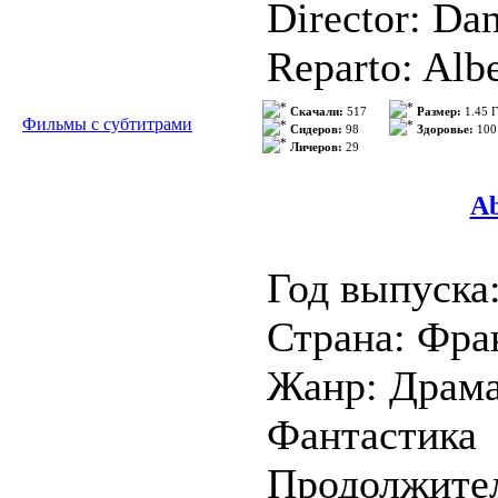
Director: Da
Reparto: Alb
Resines,Man
Скачали:
517
Размер:
1.45 
Фильмы с субтитрами
Сидеров:
98
Здоровье:
100
Личеров:
29
Bardem,Ferna
Zahera,Vice
Ab
Idioma: Cast
Год выпуска
Subtitulos: R
Страна: Фра
Жанр: Драма
Sinopsis
Фантастика
Un funcionari
Продолжител