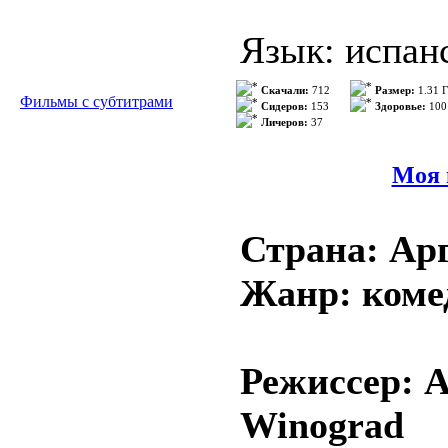
Noodles.
Язык: испан
Guionista: Pa
Субтитры:ру
Скачали:
712
Размер:
1.31 
Фильмы с субтитрами
Fotografía. K
Сидеров:
153
Здоровье:
100
Личеров:
37
Distribuidor
Режиссер: А
Моя 
Música: Alfon
Calificación:
Страна: Ар
В ролях: Се
Жанр: коме
Яровенко, А
Blancanieves 
Мартинес, А
dirigida por 
Режиссер: А
Роберто Аль
cuento de ha
Winograd