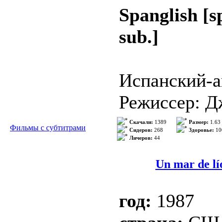
Роли: Кевин
anda suelta, 
Spanglish [
Мишель Гел
Harris), y no
sub.]
Уитейкер, Ж
intelectual 
Кларк Грегг
capacidad...
Испанский-а
Режиссер: Д
Описание:
Год выхода:
Скачали:
1389
Размер:
1.63
Фильмы с субтитрами
Основанная 
Сидеров:
268
Здоровье:
10
Личеров:
44
Жанр: Комед
пословице к
Качество: 
Un mar de lí
Подробнее
Роли: Адам С
год:
1987