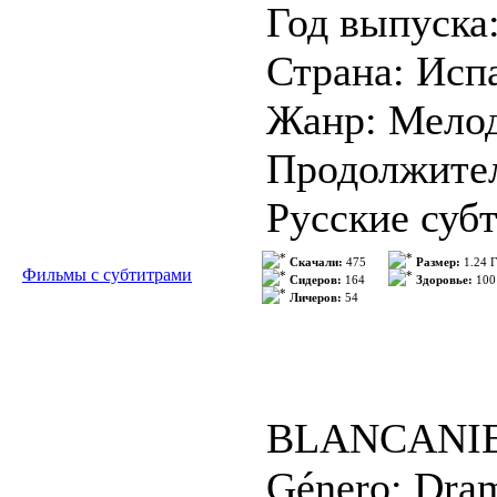
Год выпуска
Страна: Исп
Жанр: Мелод
Продолжител
Русские субт
Режиссер: Д
Скачали:
475
Размер:
1.24 
Фильмы с субтитрами
Сидеров:
164
Здоровье:
100
Личеров:
54
В ролях: Qui
Arévalo
Формат: AVI
BLANCANI
Género: Dram