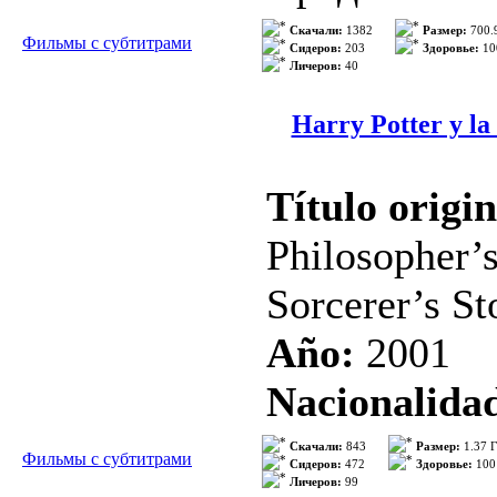
presentarse e
Русские субт
Скачали:
1382
Размер:
700.
Фильмы с субтитрами
día en que se
Сидеров:
203
Здоровье:
10
Личеров:
40
Режиссер: А
liderados po
В ролях: Edu
Harry Potter y la
deberá hacer 
Chete Lera, 
ellos para int
Título origi
Качество: 
>>> Подроб
Philosopher’s
Формат: AVI
Sorcerer’s St
Año:
2001
César es un a
Nacionalida
ha heredado u
Idioma:
Espa
Скачали:
843
Размер:
1.37 
Фильмы с субтитрами
Vive en una l
Сидеров:
472
Здоровье:
100
Личеров:
99