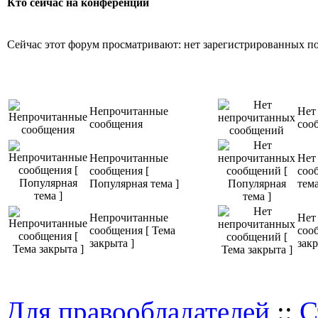
Паэлья, гасп
Кто сейчас на конференции
другие блюд
Сейчас этот форум просматривают: нет зарегистрированных пол
украсить ваш
праздники. 
Непрочитанные
Нет
сообщения
рекомендаци
соо
технологии о
Непрочитанные
Нет
сообщения [
соо
Популярная тема ]
тема
Непрочитанные
Нет
сообщения [ Тема
соо
закрыта ]
закр
Для правообладателей
::
С