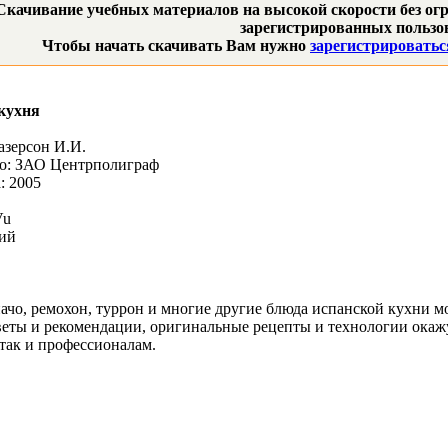
Скачивание учебных материалов на высокой скорости без огр
зарегистрированных пользов
Чтобы начать скачивать Вам нужно
зарегистрироватьс
кухня
азерсон И.И.
во: ЗАО Центрполиграф
: 2005
Vu
кий
пачо, ремохон, туррон и многие другие блюда испанской кухни мо
веты и рекомендации, оригинальные рецепты и технологии ока
так и профессионалам.