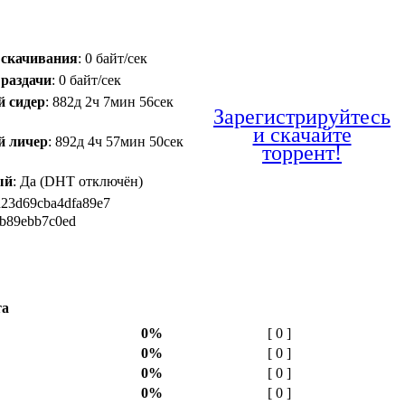
 скачивания
: 0 байт/сек
 раздачи
: 0 байт/сек
й сидер
: 882д 2ч 7мин 56сек
Зарегистрируйтесь
и скачайте
й личер
: 892д 4ч 57мин 50сек
торрент!
ый
: Да (DHT отключён)
d23d69cba4dfa89e7
b89ebb7c0ed
та
0%
[ 0 ]
0%
[ 0 ]
0%
[ 0 ]
0%
[ 0 ]