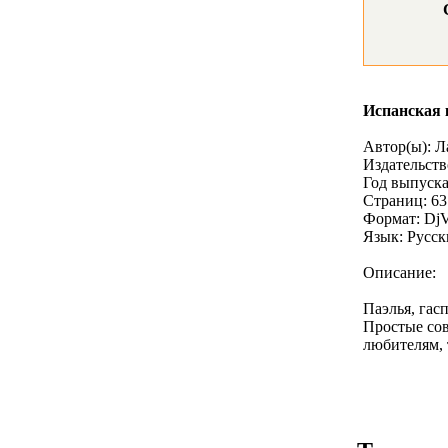
Испанская 
Автор(ы): Л
Издательст
Год выпуска
Страниц: 63
Формат: Dj
Язык: Русс
Описание:
Паэлья, гас
Простые со
любителям, 