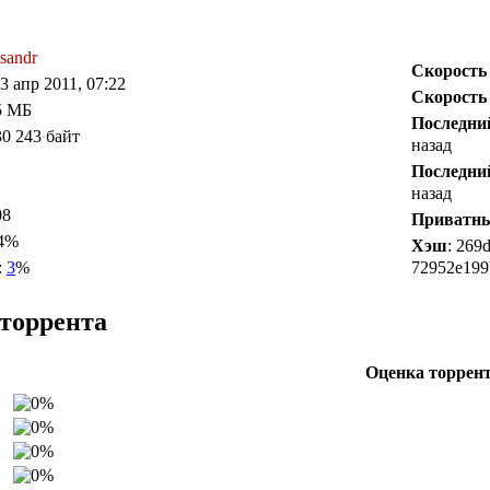
sandr
Скорость
23 апр 2011, 07:22
Скорость
65 МБ
Последни
30 243 байт
назад
Последни
1
назад
08
Приватн
54%
Хэш
: 269
:
3
%
72952e199
торрента
Оценка торрен