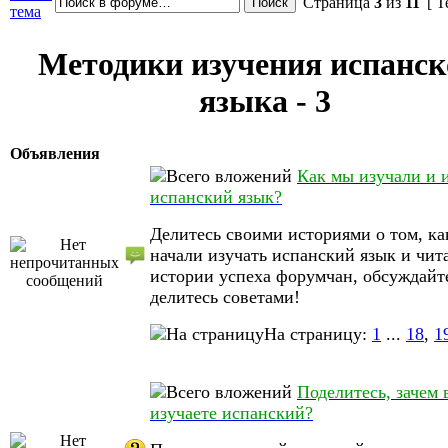
Страница
3
из
11
[ Т
тема
Методики изучения испанск
языка - 3
Объявления
Как мы изучали и 
испанский язык?
Делитесь своими историями о том, ка
начали изучать испанский язык и чит
истории успеха форумчан, обсуждайт
делитесь советами!
На страницу:
1
...
18
,
1
Поделитесь, зачем 
изучаете испанский?