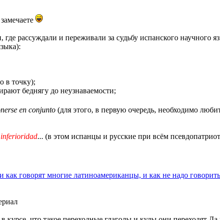
 замечаете
де рассуждали и переживали за судьбу испанского научного язык
языка):
 в точку);
тирают беднягу до неузнаваемости;
onerse en conjunto
(для этого, в первую очередь, необходимо люби
inferioridad
... (в этом испанцы и русские при всём псевдопатри
ли как говорят многие латиноамериканцы, и как не надо говорит
ериал
е в курсе, что такое переходные глаголы и куды они переходят Да