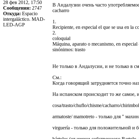
28 фев 2012, 17:50
В Андалузии очень часто употребляемое 
Сообщения:
2747
cacharro
Откуда:
Espacio
intergaláctico. MAD-
1.
LED-AGP
Recipiente, en especial el que se usa en la c
2.
coloquial
Máquina, aparato o mecanismo, en especial e
sinónimos: trasto
Не только в Андалусии, и не только в с
См.:
Когда говорящий затрудняется точно назва
На испанском происходит то же самое, 
cosa/trasto/chuflo/chisme/cacharro/chirimbo
armatoste/ mamotreto - только для " мах
virguería - только для положительной и
bártulos (от имени собственного Bartolo