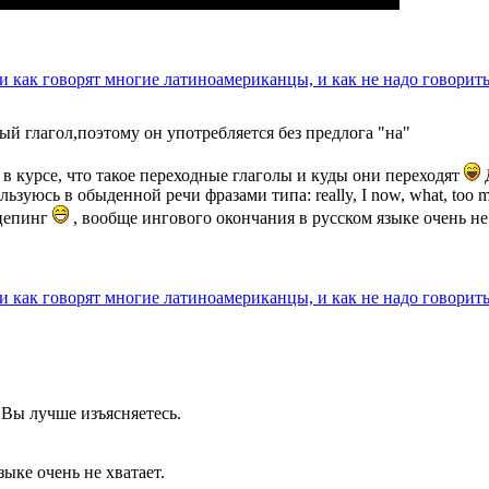
ли как говорят многие латиноамериканцы, и как не надо говорит
ный глагол,поэтому он употребляется без предлога "на"
е в курсе, что такое переходные глаголы и куды они переходят
Д
льзуюсь в обыденной речи фразами типа: really, I now, what, too
ацепинг
, вообще ингового окончания в русском языке очень не 
ли как говорят многие латиноамериканцы, и как не надо говорит
Вы лучше изъясняетесь.
зыке очень не хватает.