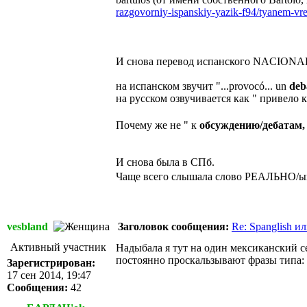
razgovorniy-ispanskiy-yazik-f94/tyanem-vr
И снова перевод испанского NACIONA
на испанском звучит "...provocó... un
deb
на русском озвучивается как " привело 
Почему же не " к
обсуждению/дебатам,
И снова была в СПб.
Чаще всего слышала слово РЕАЛЬНО/ый в
vesbland
Заголовок сообщения:
Re: Spanglish и
Активный участник
Надыбала я тут на один мексиканский се
постоянно проскальзывают фразы типа: re
Зарегистрирован:
17 сен 2014, 19:47
Сообщения:
42