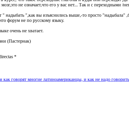
 мозг,это не означает,что его у вас нет... Так и с переходными 
т " надыбать ",как вы изъяснились выше,-то просто "надыбала" ,
,что форум не по русскому языку.
ыке очень не хватает.
зни (Пастернак)
directas *
ли как говорят многие латиноамериканцы, и как не надо говорит