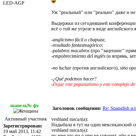
LED-AGP
Уж "реальный" или "реально" даже и не
Выдержки из сегодняшней конференции, г
всё о той же угрозе в виде английского 
-
anglicismo fácil o chapuza
;
-
resultado fantasmagórico
;
-
palabros macabros
(про "зацепинг" прямо
-
empobrecimiento del inglés
(и впрямь, за
-
no luchar
(против английского),
sino op
-
¿Qué podemos hacer?
-
Dejar este papanatismo y este complejo de 
шанель№ фу
Заголовок сообщения:
Re: Spanglish и
Активный участник
vesbland писал(а):
Надыбала я тут на один мексиканский с
Зарегистрирован:
vesbland писал(а):
19 май 2013, 11:42
ну мне это ни о чем не говорит, ибо я н