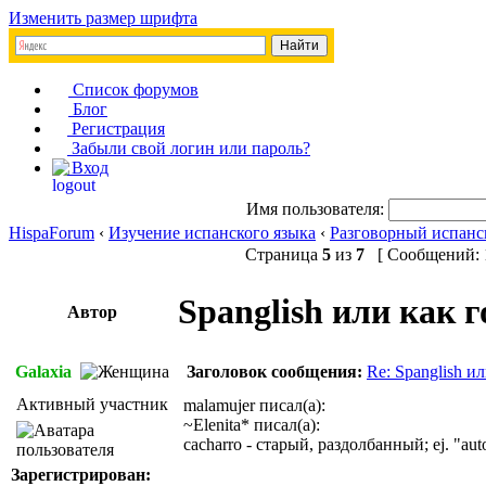
Изменить размер шрифта
Список форумов
Блог
Регистрация
Забыли свой логин или пароль?
Вход
Имя пользователя:
HispaForum
‹
Изучение испанского языка
‹
Разговорный испанс
Страница
5
из
7
[ Сообщений: 1
Spanglish или как 
Автор
Galaxia
Заголовок сообщения:
Re: Spanglish и
Активный участник
malamujer писал(а):
~Elenita* писал(а):
cacharro - старый, раздолбанный; ej. "aut
Зарегистрирован: