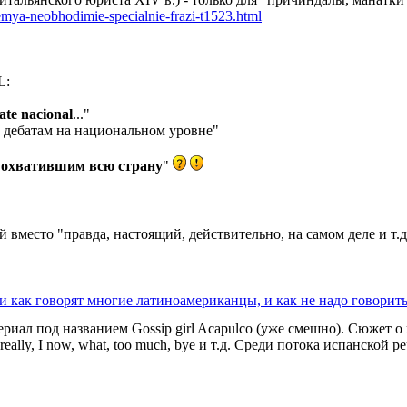
emya-neobhodimie-specialnie-frazi-t1523.html
L:
ate nacional
..."
к дебатам на национальном уровне"
 охватившим всю страну
"
место "правда, настоящий, действительно, на самом деле и т.д
ли как говорят многие латиноамериканцы, и как не надо говорит
риал под названием Gossip girl Acapulco (уже смешно). Сюжет о
ally, I now, what, too much, bye и т.д. Среди потока испанской р