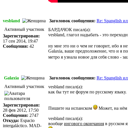
vesbland
Заголовок сообщения:
Re: Spanglish и
Активный участник
БАРДАЧОК писал(а):
vesbland, глагол надыбать - это переход
Зарегистрирован:
17 сен 2014, 19:47
ну мне это ни о чем не говорит, ибо я н
Сообщения:
42
Galaxia, ваше предположение, что и я по
метро я узнала новое для себя слово - з
Galaxia
Заголовок сообщения:
Re: Spanglish и
Активный участник
vesbland писал(а):
как бы тут не форум по русскому языку.
Зарегистрирован:
Пишите на испанском
Может, на нём 
28 фев 2012, 17:50
Сообщения:
2747
vesbland писал(а):
Откуда:
Espacio
вообще
ингового окончания
в русском я
intergaláctico. MAD-