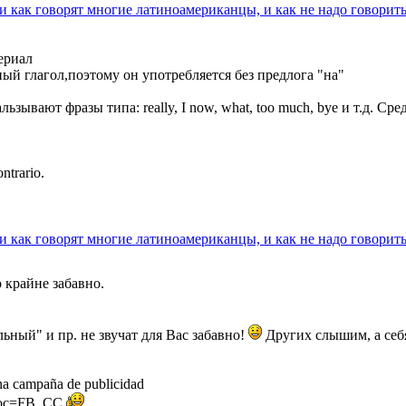
ли как говорят многие латиноамериканцы, и как не надо говорит
ериал
дный глагол,поэтому он употребляется без предлога "на"
ьзывают фразы типа: really, I now, what, too much, bye и т.д. Ср
ntrario.
ли как говорят многие латиноамериканцы, и как не надо говорит
 крайне забавно.
льный" и пр. не звучат для Вас забавно!
Других слышим, а себя
na campaña de publicidad
 rsoc=FB_CC