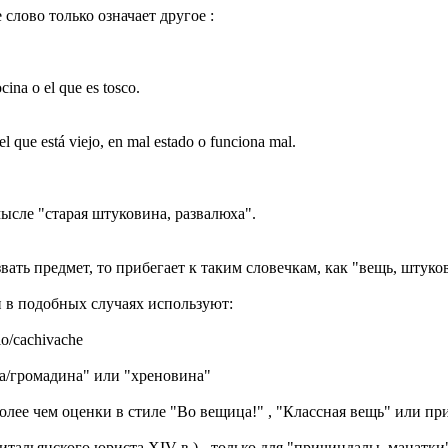
слово только означает другое :
ocina o el que es tosco.
l que está viejo, en mal estado o funciona mal.
мысле "старая штуковина, развалюха".
ть предмет, то прибегает к таким словечкам, как "вещь, штуковина
и в подобных случаях используют:
lo/cachivache
ина/громадина" или "хреновина"
 более чем оценки в стиле "Во вещица!" , "Классная вещь" или п
, итальянского юриста XIV в.) - только для "причиндалы, манатки