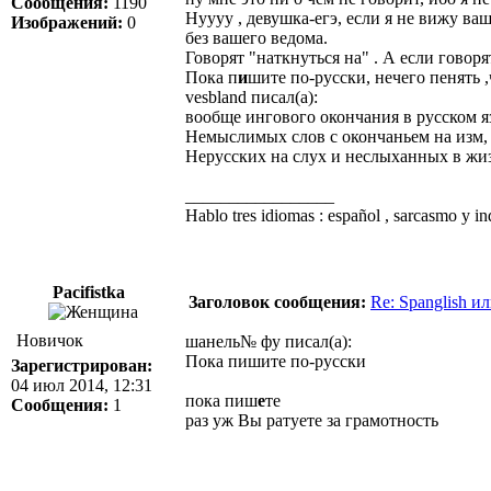
Сообщения:
1190
Нуууу , девушка-егэ, если я не вижу ваш
Изображений:
0
без вашего ведома.
Говорят "наткнуться на" . А если говоря
Пока п
и
шите по-русски, нечего пенять 
vesbland писал(а):
вообще ингового окончания в русском яз
Немыслимых слов с окончаньем на изм,
Нерусских на слух и неслыханных в жи
_________________
Hablo tres idiomas : español , sarcasmo y in
Pacifistka
Заголовок сообщения:
Re: Spanglish и
Новичок
шанель№ фу писал(а):
Пока пишите по-русски
Зарегистрирован:
04 июл 2014, 12:31
пока пиш
е
те
Сообщения:
1
раз уж Вы ратуете за грамотность