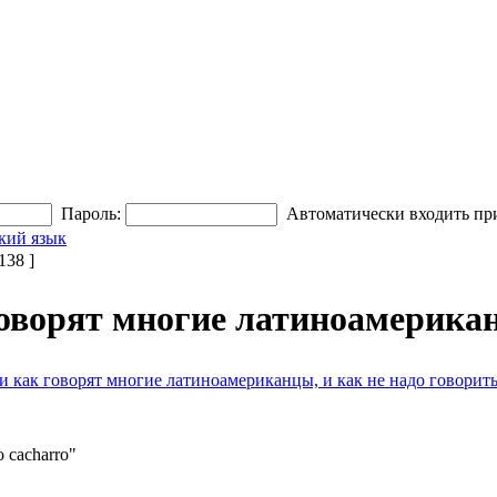
Пароль:
Автоматически входить пр
кий язык
38 ]
говорят многие латиноамериканц
ли как говорят многие латиноамериканцы, и как не надо говорит
o cacharro"