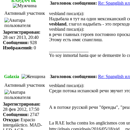
БАРДАЧ'ok
Заголовок сообщения:
Re: Spanglish и
Активный участник
vesbland писал(а):
Надыбала я тут на один мексиканский с
vesbland
, глагол надыбать - это перехо
vesbland писал(а):
Зарегистрирован:
в речи главных героев постоянно проскал
28 окт 2013, 20:40
Этому есть имя: спанглиш.
Сообщения:
928
Изображений:
0
_________________
Yo soy inmortal hasta que se demuestre lo co
Galaxia
Заголовок сообщения:
Re: Spanglish и
Активный участник
vesbland писал(а):
Среди потока испанской речи звучит это
Зарегистрирован:
А в потоке русской речи "бренды", "реа
28 фев 2012, 17:50
Сообщения:
2747
Откуда:
Espacio
La RAE lucha contra los anglicismos con u
intergaláctico. MAD-
http://elpais.com/elpais/2016/05/18/vid ...