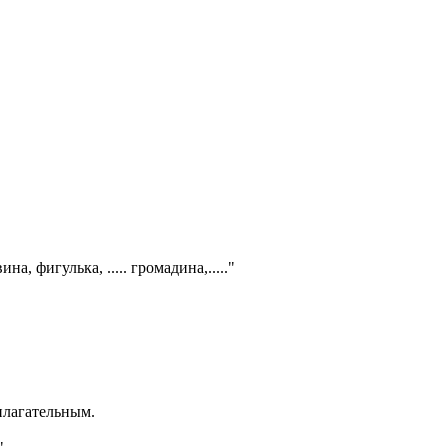
, фигулька, ..... громадина,....."
рилагательным.
"