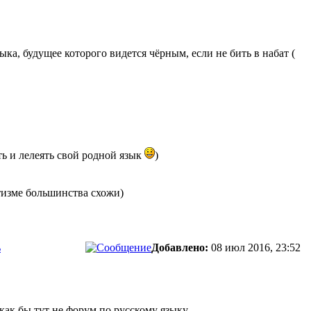
а, будущее которого видется чёрным, если не бить в набат (
ть и лелеять свой родной язык
)
отизме большинства схожи)
ь
Добавлено:
08 июл 2016, 23:52
 как бы тут не форум по русскому языку.