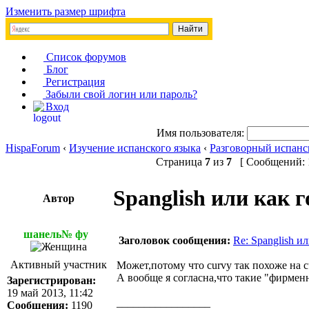
Изменить размер шрифта
Список форумов
Блог
Регистрация
Забыли свой логин или пароль?
Вход
Имя пользователя:
HispaForum
‹
Изучение испанского языка
‹
Разговорный испанс
Страница
7
из
7
[ Сообщений: 1
Spanglish или как 
Автор
шанель№ фу
Заголовок сообщения:
Re: Spanglish и
Активный участник
Может,потому что curvy так похоже на curv
А вообще я согласна,что такие "фирмен
Зарегистрирован:
19 май 2013, 11:42
_________________
Сообщения:
1190