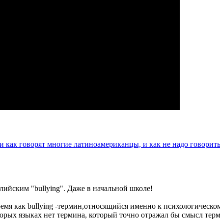
ли как говорят многие латиноамериканцы, и как не надо говорит
лийским "bullying". Даже в начальной школе!
время как bullying -термин,относящийся именно к психологическ
торых языках нет термина, который точно отражал бы смысл те