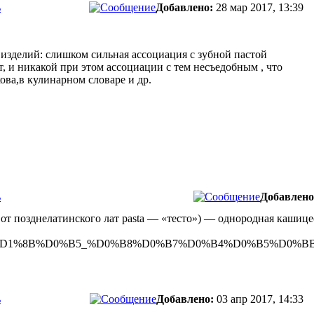
ь
Добавлено:
28 мар 2017, 13:39
 изделий: слишком сильная ассоциация с зубной пастой
, и никакой при этом ассоциации с тем несъедобным , что
ова,в кулинарном словаре и др.
ь
Добавлено
 от позднелатинского лат pasta — «тесто») — однородная кашице
D0%BD%D1%8B%D0%B5_%D0%B8%D0%B7%D0%B4%D0%B5%D0%
ь
Добавлено:
03 апр 2017, 14:33