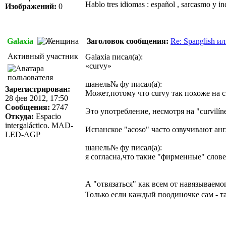
Hablo tres idiomas : español , sarcasmo y in
Изображений:
0
Galaxia
Заголовок сообщения:
Re: Spanglish и
Активный участник
Galaxia писал(а):
«curvy»
шанель№ фу писал(а):
Зарегистрирован:
Может,потому что curvy так похоже на c
28 фев 2012, 17:50
Сообщения:
2747
Это употребление, несмотря на "curvilín
Откуда:
Espacio
intergaláctico. MAD-
Испанское "acoso" часто озвучивают анг
LED-AGP
шанель№ фу писал(а):
я согласна,что такие "фирменные" слов
А "отвязаться" как всем от навязываемо
Только если каждый поодиночке сам - т