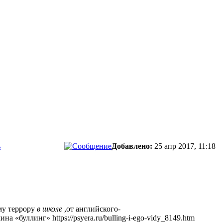
ь
Добавлено:
25 апр 2017, 11:18
ому террору
в школе
,от английского-
рмина «буллинг»
https://psyera.ru/bulling-i-ego-vidy_8149.htm