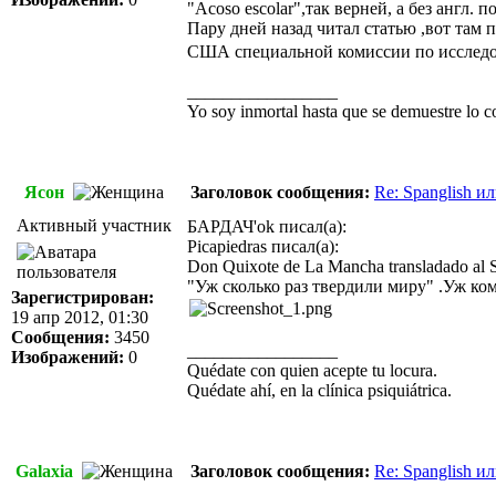
"Acoso escolar",так верней, а без англ. 
Пару дней назад читал статью ,вот там
США специальной комиссии по исследова
_________________
Yo soy inmortal hasta que se demuestre lo co
Ясон
Заголовок сообщения:
Re: Spanglish и
Активный участник
БАРДАЧ'ok писал(а):
Picapiedras писал(а):
Don Quixote de La Mancha transladado al S
"Уж сколько раз твердили миру" .Уж ком
Зарегистрирован:
19 апр 2012, 01:30
Сообщения:
3450
_________________
Изображений:
0
Quédate con quien acepte tu locura.
Quédate ahí, en la clínica psiquiátrica.
Galaxia
Заголовок сообщения:
Re: Spanglish и