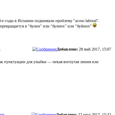
-е годы в Испании поднимали проблему "acoso laboral".
ии превращается в "булин" или "булинх" или "буйинх"
ь
Добавлено:
28 май 2017, 15:07
нак пунктуации для улыбки — некая вогнутая линия или
ить
Добавлено:
22 июл 2017, 15:32