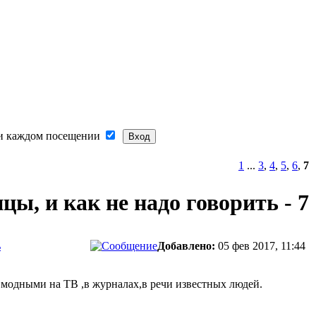
и каждом посещении
1
...
3
,
4
,
5
,
6
,
7
ы, и как не надо говорить - 7
ь
Добавлено:
05 фев 2017, 11:44
 модными на ТВ ,в журналах,в речи известных людей.