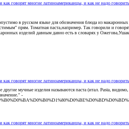
ли как говорят многие латиноамериканцы, и как не надо говорит
допустимо в русском языке для обозначения блюда из макаронных
стимым" прям. Томатная паста,например. Так говорили и говорят
каронных изделий давным давно есть в словарях у Ожегова,Ушак
ли как говорят многие латиноамериканцы, и как не надо говорит
 другие мучные изделия называются паста (итал. Pasta, видимо,
значение." -
i/%D0%9C%D0%B0%D0%BA%D0%B0%D1%80%D0%BE%D0%BD%
ли как говорят многие латиноамериканцы, и как не надо говорит