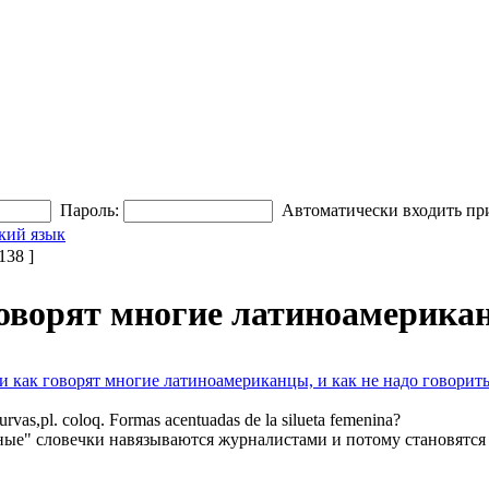
Пароль:
Автоматически входить пр
кий язык
38 ]
говорят многие латиноамериканц
ли как говорят многие латиноамериканцы, и как не надо говорит
as,pl. coloq. Formas acentuadas de la silueta femenina?
ные" словечки навязываются журналистами и потому становятся