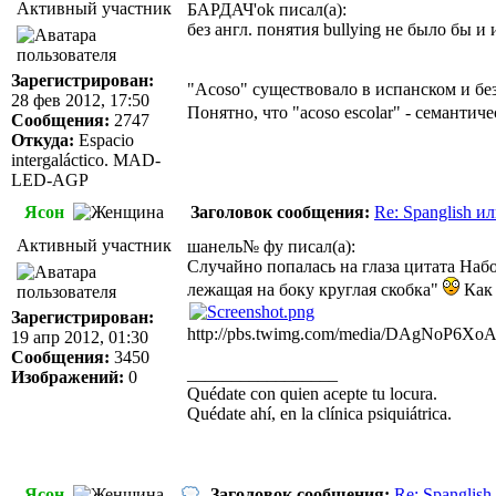
Активный участник
БАРДАЧ'ok писал(а):
без англ. понятия bullying не было бы и
Зарегистрирован:
"Acoso" существовало в испанском и без
28 фев 2012, 17:50
Понятно, что "acoso escolar" - семанти
Сообщения:
2747
Откуда:
Espacio
intergaláctico. MAD-
LED-AGP
Ясон
Заголовок сообщения:
Re: Spanglish и
Активный участник
шанель№ фу писал(а):
Случайно попалась на глаза цитата Наб
лежащая на боку круглая скобка"
Как 
Зарегистрирован:
http://pbs.twimg.com/media/DAgNoP6X
19 апр 2012, 01:30
Сообщения:
3450
_________________
Изображений:
0
Quédate con quien acepte tu locura.
Quédate ahí, en la clínica psiquiátrica.
Ясон
Заголовок сообщения:
Re: Spanglis