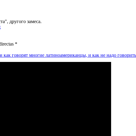
та", другого замеса.
directas *
ли как говорят многие латиноамериканцы, и как не надо говорит