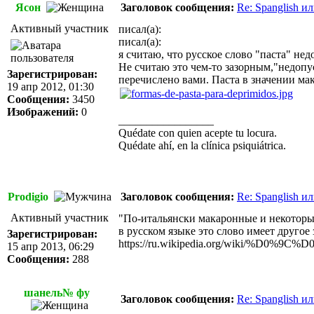
Ясон
Заголовок сообщения:
Re: Spanglish и
Активный участник
писал(а):
писал(а):
я считаю, что русское слово "паста" не
Не считаю это чем-то зазорным,"недопу
Зарегистрирован:
перечислено вами. Паста в значении ма
19 апр 2012, 01:30
Сообщения:
3450
Изображений:
0
_________________
Quédate con quien acepte tu locura.
Quédate ahí, en la clínica psiquiátrica.
Prodigio
Заголовок сообщения:
Re: Spanglish и
Активный участник
"По-итальянски макаронные и некоторые
в русском языке это слово имеет другое 
Зарегистрирован:
https://ru.wikipedia.org/wik
15 апр 2013, 06:29
Сообщения:
288
шанель№ фу
Заголовок сообщения:
Re: Spanglish и