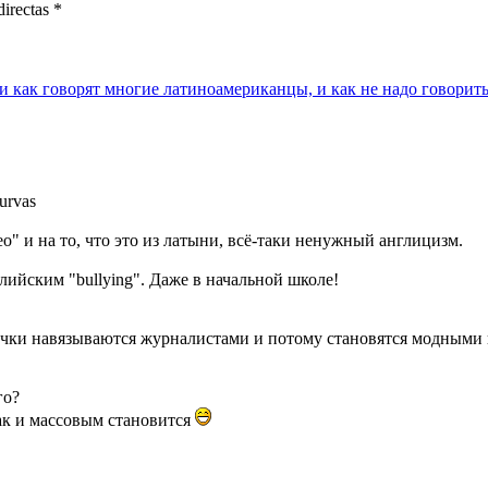
directas *
ли как говорят многие латиноамериканцы, и как не надо говорит
urvas
eo" и на то, что это из латыни, всё-таки ненужный англицизм.
лийским "bullying". Даже в начальной школе!
ечки навязываются журналистами и потому становятся модными 
го?
ак и массовым становится