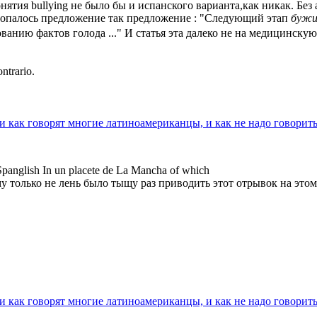
понятия bullying не было бы и испанского варианта,как никак. Без 
 попалось предложение так предложение : "Следующий этап
бужи
нию фактов голода ..." И статья эта далеко не на медицинску
ntrario.
ли как говорят многие латиноамериканцы, и как не надо говорит
panglish In un placete de La Mancha of which
у только не лень было тыщу раз приводить этот отрывок на этом 
ли как говорят многие латиноамериканцы, и как не надо говорит