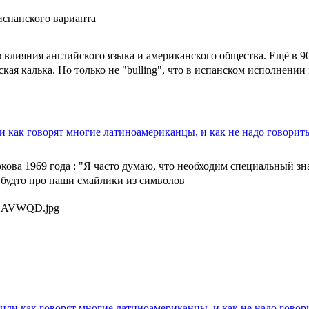
 испанского варианта
 влияния английского языка и американского общества. Ещё в 90
ческая калька. Но только не "bulling", что в испанском исполнен
ли как говорят многие латиноамериканцы, и как не надо говорит
окова 1969 года : "Я часто думаю, что необходим специальный з
будто про наши смайлики из символов
oAAVWQD.jpg
h или как говорят многие латиноамериканцы, и как не надо говор