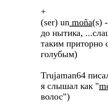
+
(ser) un
moña
(s)
до нытика, ...с
таким приторно 
голубым)
Trujaman64 писал
я слышал как "
m
волос")