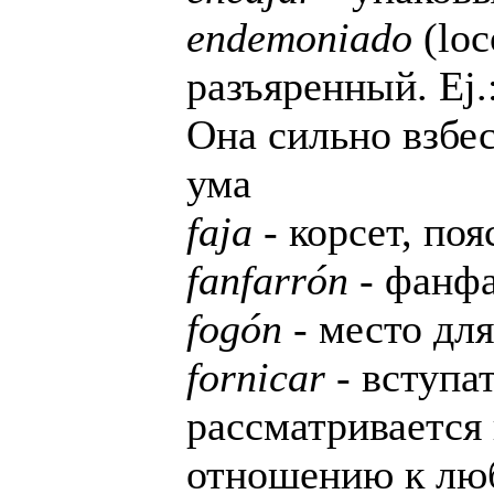
endemoniado
(loc
разъяренный. Ej.:
Она сильно взбе
ума
faja
- корсет, поя
fanfarrón
- фанфа
fogón
- место для
fornicar
- вступа
рассматривается
отношению к лю