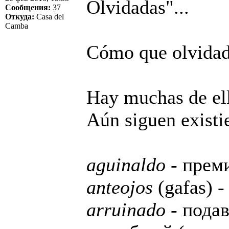
Olvidadas"...
Сообщения:
37
Откуда:
Casa del
Camba
Cómo que olvida
Hay muchas de el
Aún siguen existi
aguinaldo
- прем
anteojos
(gafas) -
arruinado
- пода