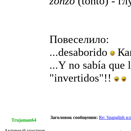
zonzo
(tonto) - г
Повеселило:
...desaborido
Как
...Y no sabía que 
"invertidos"!!
Заголовок сообщения:
Re: Spanglish и
Trujaman64
Активный участник