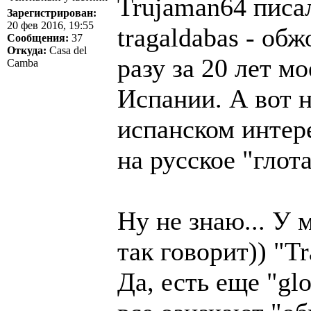
Trujaman64 писал
Зарегистрирован:
20 фев 2016, 19:55
tragaldabas - обж
Сообщения:
37
Откуда:
Casa del
разу за 20 лет 
Camba
Испании. А вот н
испанском интере
на русское "глот
Ну не знаю... У 
так говорит)) "T
Да, есть еще "glo