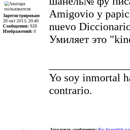
шанель№ фу писа
Amigovio y papich
Зарегистрирован:
28 окт 2013, 20:40
nuevo Diccionari
Сообщения:
928
Изображений:
0
Умиляет это "kind
______________
Yo soy inmortal h
contrario.
Заголовок сообщения:
Re: Spanglish и