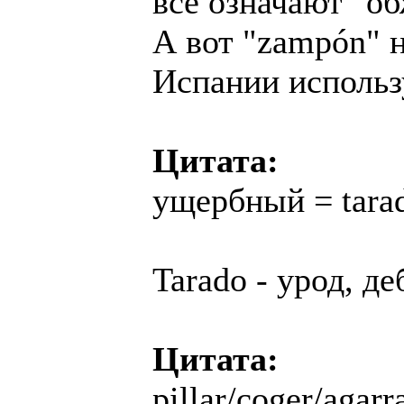
все означают "об
А вот "zampón" 
Испании использ
Цитата:
ущербный = tara
Tarado - урод, де
Цитата:
pillar/coger/agarr