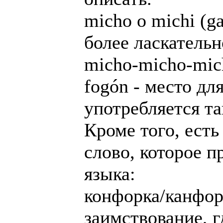
micho o michi (gat
более ласкательно
micho-micho-mic
fogón - место дл
употребляется та
Кроме того, есть
слово, которое п
языка:
конфорка/канфор
заимствование, 