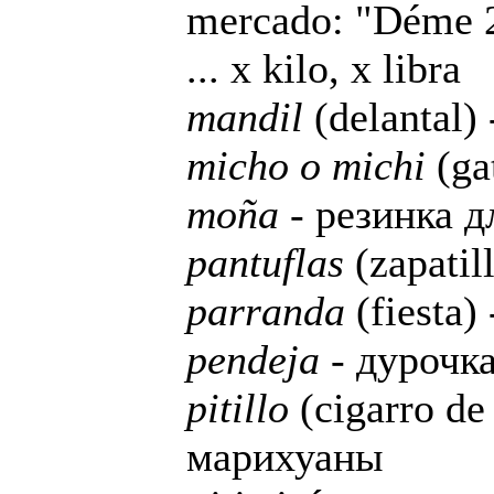
mercado: "Déme 2 
... x kilo, x libra
mandil
(delantal)
micho o michi
(gat
moña
- резинка д
pantuflas
(zapatil
parranda
(fiesta)
pendeja
- дурочк
pitillo
(cigarro de
марихуаны