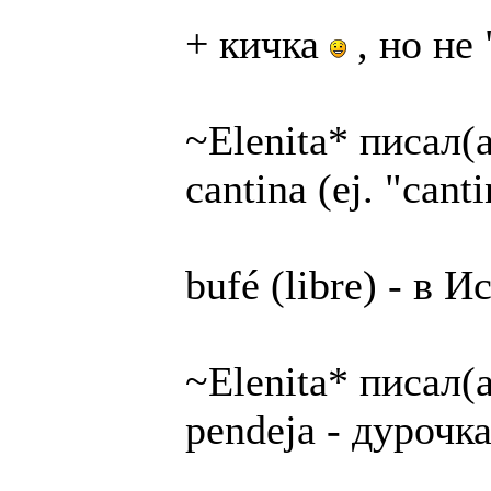
+ кичка
, но не
~Elenita* писал(а
cantina (ej. "cant
bufé (libre) - в И
~Elenita* писал(а
pendeja - дурочк