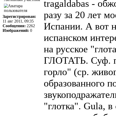
tragaldabas - обж
разу за 20 лет 
Зарегистрирован:
11 авг 2011, 09:35
Испании. А вот н
Сообщения:
2262
Изображений:
0
испанском интере
на русское "глот
ГЛОТАТЬ. Суф. пр
горло" (ср. живог
образованного по
звукоподражатель
"глотка". Gula, 