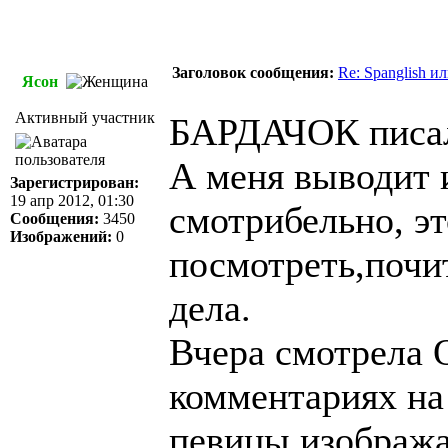
Заголовок сообщения:
Re: Spanglish и
Ясон
Активный участник
БАРДАЧОК писал
А меня выводит и
Зарегистрирован:
19 апр 2012, 01:30
смотрибельно, эт
Сообщения:
3450
Изображений:
0
посмотреть,почит
дела.
Вчера смотрела О
комментариях на
певицы,изобража