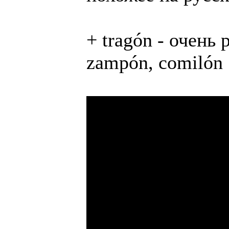
+ tragón - очень
zampón, comilón