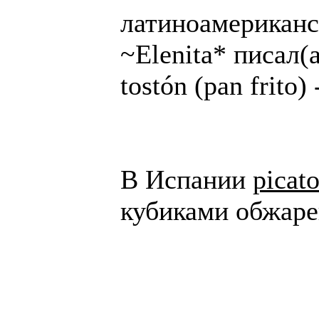
латиноамериканс
~Elenita* писал(а
tostón (pan frito
В Испании
picato
кубиками обжаре