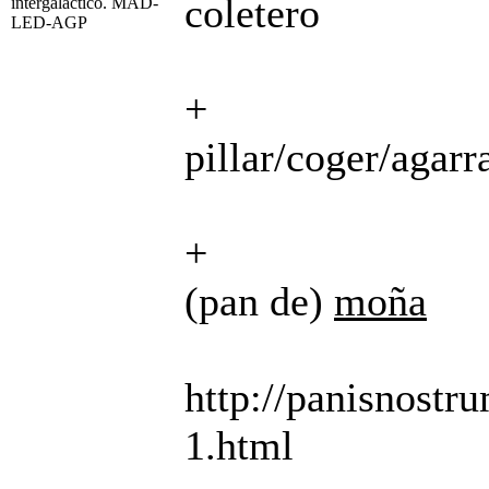
coletero
intergaláctico. MAD-
LED-AGP
+
pillar/coger/agarr
+
(pan de)
moña
http://panisnostru
1.html