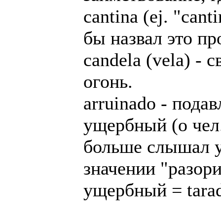
cantina (ej. "cant
бы назвал это пр
candela (vela) - с
огонь.
arruinado - под
ущербный (о чел.
больше слышал у
значении "разори
ущербный = tarad