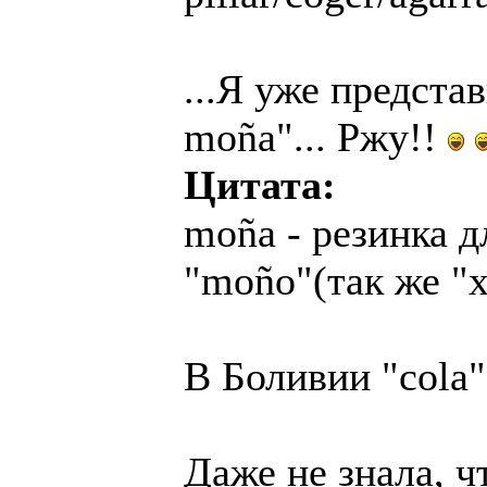
...Я уже представ
moña"... Ржу!!
Цитата:
moña - резинка д
"moño"(так же "х
В Боливии "cola"
Даже не знала, ч