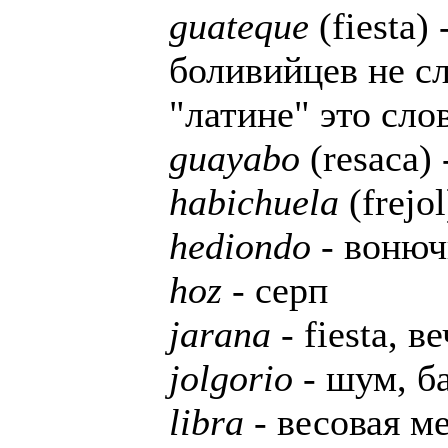
guateque
(fiesta)
боливийцев не сл
"латине" это слов
guayabo
(resaca)
habichuela
(frejo
hediondo
- вонюч
hoz
- серп
jarana
- fiesta, в
jolgorio
- шум, б
libra
- весовая ме