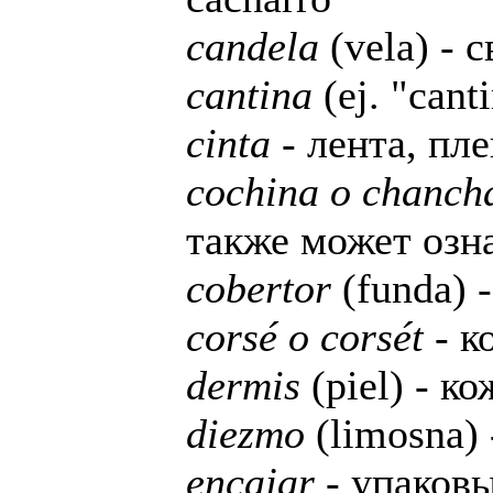
candela
(vela) - с
cantina
(ej. "cant
cinta
- лента, пл
cochina o chanch
также может озна
cobertor
(funda) 
corsé o corsét
- к
dermis
(piel) - к
diezmo
(limosna) 
encajar
- упаков