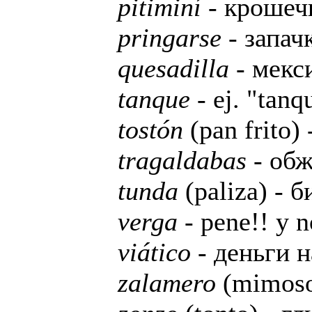
pitiminí
- кроше
pringarse
- запачк
quesadilla
- мекс
tanque
- ej. "tan
tostón
(pan frito)
tragaldabas
- обж
tunda
(paliza) - б
verga
- pene!! y 
viático
- деньги н
zalamero
(mimoso