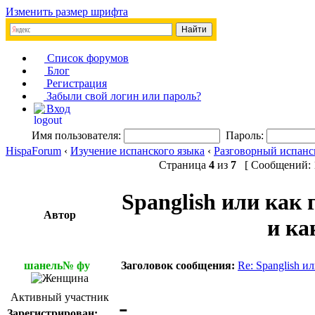
Изменить размер шрифта
Список форумов
Блог
Регистрация
Забыли свой логин или пароль?
Вход
Имя пользователя:
Пароль:
HispaForum
‹
Изучение испанского языка
‹
Разговорный испанс
Страница
4
из
7
[ Сообщений: 1
Spanglish или как
Автор
и ка
шанель№ фу
Заголовок сообщения:
Re: Spanglish и
Активный участник
-
Зарегистрирован: