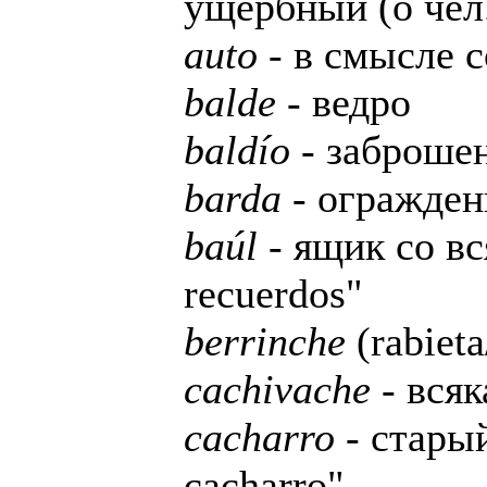
ущербный (о чел
auto
- в смысле 
balde
- ведро
baldío
- заброшенн
barda
- огражден
baúl
- ящик со вс
recuerdos"
berrinche
(rabieta
cachivache
- всяк
cacharro
- старый
cacharro"