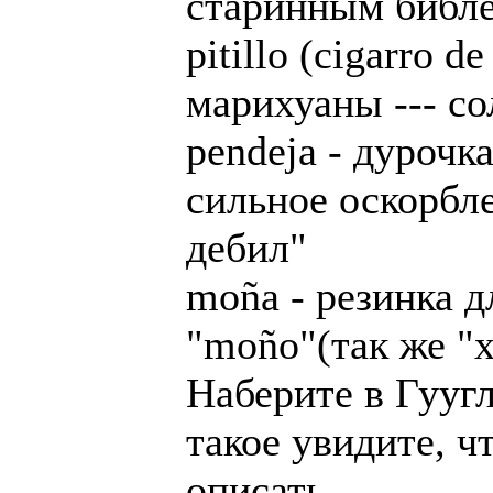
старинным библе
pitillo (cigarro d
марихуаны --- со
pendeja - дурочка
сильное оскорбле
дебил"
moña - резинка д
"moño"(так же "х
Наберите в Гуугл
такое увидите, ч
описать.