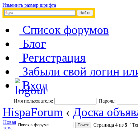
Изменить размер шрифта
Список форумов
Блог
Регистрация
Забыли свой логин ил
Вход
Имя пользователя:
Пароль:
HispaForum
‹
Доска объяв
Новая
Страница
4
из
5
[ Те
тема