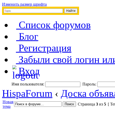
Изменить размер шрифта
Список форумов
Блог
Регистрация
Забыли свой логин ил
Вход
Имя пользователя:
Пароль:
HispaForum
‹
Доска объяв
Новая
Страница
3
из
5
[ Те
тема