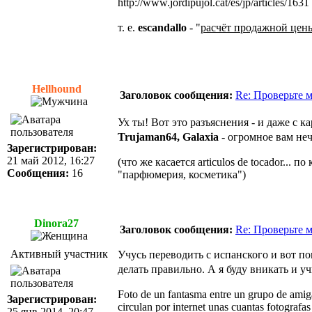
http://www.jordipujol.cat/es/jp/articles/1631
т. е.
escandallo
- "
расчёт продажной цен
Hellhound
Заголовок сообщения:
Re: Проверьте 
Ух ты! Вот это разъяснения - и даже с 
Trujaman64, Galaxia
- огромное вам не
Зарегистрирован:
21 май 2012, 16:27
(что же касается articulos de tocador...
Сообщения:
16
"парфюмерия, косметика")
Dinora27
Заголовок сообщения:
Re: Проверьте 
Активный участник
Учусь переводить с испанского и вот по
делать правильно. А я буду вникать и у
Foto de un fantasma entre un grupo de amiga
Зарегистрирован:
circulan por internet unas cuantas fotografa
25 янв 2014, 20:47