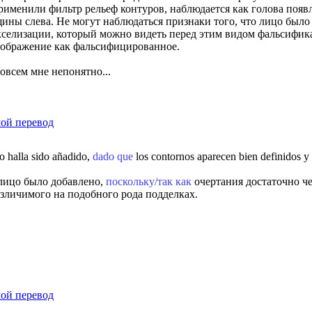
применили фильтр рельеф контуров, наблюдается как голова появл
ины слева. Не могут наблюдаться признаки того, что лицо было
икселизации, который можно видеть перед этим видом фальсифик
изображение как фальсифицированное.
совсем мне непонятно...
мой перевод
o halla sido añadido,
dado que
los contornos aparecen bien definidos y 
 лицо было добавлено,
поскольку/так как
очертания достаточно че
азличимого на подобного рода подделках.
мой перевод