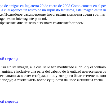
rupo de amigas en Inglaterra 29 de enero de 2008 Como coment en el pos
n la cual aparece un rostro de un supuesto fantasma, esta imagen es un i
е /Подробное рассмотрение фотографии призрака среди группы 
imagen es un interrogante para mí.
ображение мне не ясно,вызывает сомнение/вопросы
мой перевод
sis En sta imagen, a la cual se le han modificado el brillo y el contrast
s amigas, e inclusive una parte del cabello de la entidad aparece superpu
его анализа: в этом изображении, у которого были изменены кон
х подруг, а также часть волос сущности на ноге женщины слева.
мой перевод