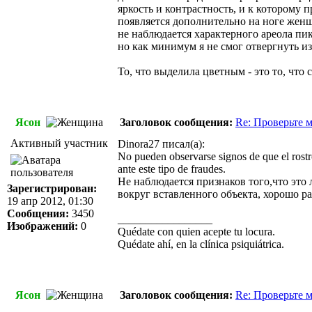
яркость и контрастность, и к которому 
появляется дополнительно на ноге женщ
не наблюдается характерного ареола п
но как минимум я не смог отвергнуть 
То, что выделила цветным - это то, что 
Ясон
Заголовок сообщения:
Re: Проверьте 
Активный участник
Dinora27 писал(а):
No pueden observarse signos de que el rostr
ante este tipo de fraudes.
Не наблюдается признаков того,что это
Зарегистрирован:
вокруг вставленного объекта, хорошо р
19 апр 2012, 01:30
Сообщения:
3450
_________________
Изображений:
0
Quédate con quien acepte tu locura.
Quédate ahí, en la clínica psiquiátrica.
Ясон
Заголовок сообщения:
Re: Проверьте 