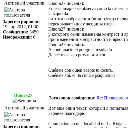
Активный участник
Dinora27 писал(а):
En еsta imagen se observa como la cabeza apa
la izquerda.
на этом изображении (видно,что) голова
Зарегистрирован:
перекрывает) ногу жещины слева.
19 апр 2012, 01:30
Dinora27 писал(а):
Сообщения:
3450
у которого были изменены контраст и я
Изображений:
0
при изменении контрастности и яркости
Dinora27 писал(а):
A continuacin expongo el resultado
Далее излагаю результат/итог
_________________
Quédate con quien acepte tu locura.
Quédate ahí, en la clínica psiquiátrica.
Dinora27
Заголовок сообщения:
Re: Проверьте 
Активный участник
Вот еще один текст, который я попытал
Заранее благодарю.
Conmoción en una localidad de La Rioja: as
Зарегистрирован: