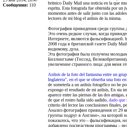
britnico Daily Mail una noticia en la que mu
Сообщения:
110
espritu. Esta fotografa fue obtenida por un
momentos antes de salir junto con las adolesc
lectores de mi blog el anlisis de la misma.
Фотография привидения среди группы др
Это очень редкие случаи, когда приви
Интернете, являются фальсификацией. b
2008 года в британской газете Daily Mai
видимому, духа.
Эта фотография была получена молодым
Биллингхаме (Tиссид, Великобритания),
увеличение странного лица: для меня эт
Anlisis de la foto del fantasma entre un gr
Inglaterra", en el que se obserba una foto e
de someterla a un anlisis fotogrfico no he 
expongo el resultado de mi anlisis, En sta im
aparece entre las piernas de las dos amigas,
de que el rostro halla sido aadido,
dado que
criterio del lector las conclusiones finales
Анализ фотографии привидения от 29 я
группы подруг в Англии», на которой н
показалось, что это – фальсификация, н
добавлено посредством программы – ре