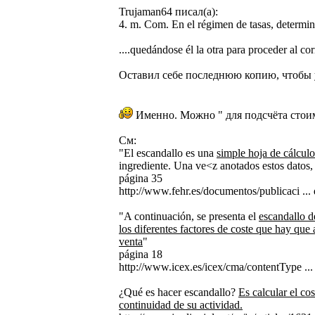
Trujaman64 писал(а):
4. m. Com. En el régimen de tasas, determina
....quedándose él la otra para proceder al co
Оставил себе последнюю копию, чтобы у
Именно. Можно " для подсчёта стоимос
См:
"El escandallo es una
simple hoja de cálculo
ingrediente. Una ve<z anotados estos datos,
página 35
http://www.fehr.es/documentos/publicaci ...
"A continuación, se presenta el
escandallo d
los diferentes factores de coste que hay que 
venta
"
página 18
http://www.icex.es/icex/cma/contentType .
¿Qué es hacer escandallo?
Es calcular el co
continuidad de su actividad.