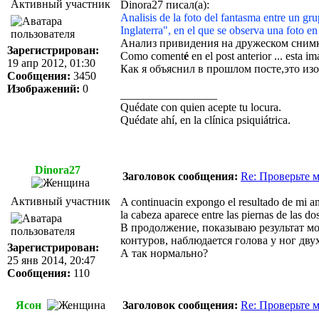
Активный участник
Dinora27 писал(а):
Analisis de la foto del fantasma entre un g
Inglaterra", en el que se observa una foto e
Анализ привидения на дружеском снимк
Зарегистрирован:
Como coment
é
en el post anterior ... esta 
19 апр 2012, 01:30
Как я объяснил в прошлом посте,это из
Сообщения:
3450
Изображений:
0
_________________
Quédate con quien acepte tu locura.
Quédate ahí, en la clínica psiquiátrica.
Dinora27
Заголовок сообщения:
Re: Проверьте 
Активный участник
A continuacin expongo el resultado de mi anli
la cabeza aparece entre las piernas de las do
В продолжение, показываю результат мо
контуров, наблюдается голова у ног дву
Зарегистрирован:
А так нормально?
25 янв 2014, 20:47
Сообщения:
110
Ясон
Заголовок сообщения:
Re: Проверьте 