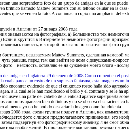
estran una sorprendente foto de un grupo de amigas en la que se puede v
 jven britnico llamado Mattew Summers con su telfono celular en la cas
entes que se ven en la foto. A continuacin copio una ampliacin del extrao
узей в Англии от 27 января 2008 года.
дения оказываются на фотографиях. a) Большинство тех немного
) Если и крутятся в Интернете те немногие фотографии призрак
l появилась новость, в которой показано поразительное фото гру
 британцем, называемым Mattew Summers, сделанная камерой моб
 чуть раньше, перед тем как выйти из дома с девушками-подрос
о фото – неясность, оставляю её на суждение моего блога «иссле
upo de amigas en Inglaterra 29 de enero de 2008 Como coment en el post
n la cual aparece un rostro de un supuesto fantasma, esta imagen es un i
podido encontrar evidencia de que el enigmtico rostro halla sido agrega
agen, a la cual se le han modificado el brillo y el contraste y se le ha 
 e inclusive una parte del cabello de la entidad aparece superpuesta sob
los contornos aparecen bien definidos y no se observa el caracterstico ha
, pero al menos yo no he podido descartar la imagen como fraudulenta.
нваря 2008 года, среди группы подруг в Англии, как коммента
аблюдается фото с лицом предполагаемого привидения, это изобр
о затем подвергнув его фотографическому анализу, я не смог об
дактора изображений. В продолжение выставляю результат моего