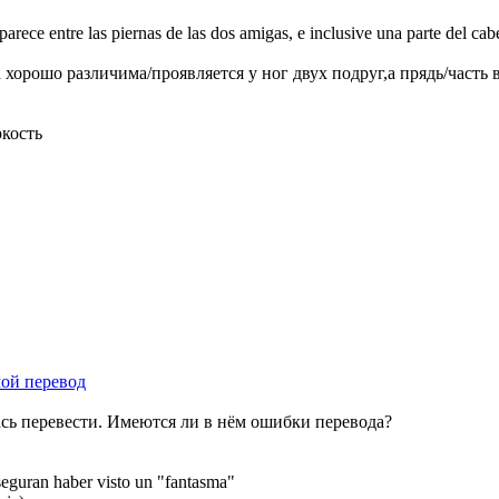
rece entre las piernas de las dos amigas, e inclusive una parte del cabe
 хорошо различима/проявляется у ног двух подруг,а прядь/часть 
ркость
мой перевод
ась перевести. Имеются ли в нём ошибки перевода?
eguran haber visto un "fantasma"