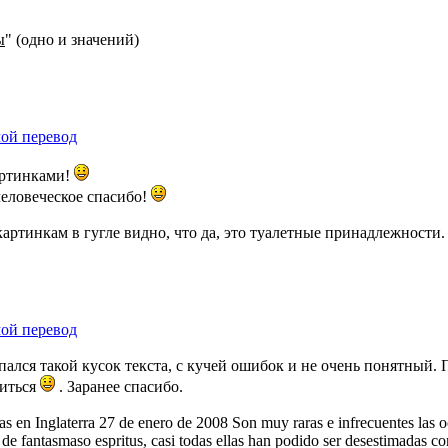
ы
" (одно и значений)
мой перевод
картинками!
человеческое спасибо!
 по картинкам в гугле видно, что да, это туалетные принадлежност
мой перевод
пался такой кусок текста, с кучей ошибок и не очень понятный. 
читься
. Заранее спасибо.
s en Inglaterra 27 de enero de 2008 Son muy raras e infrecuentes las o
s de fantasmaso espritus, casi todas ellas han podido ser desestimadas c