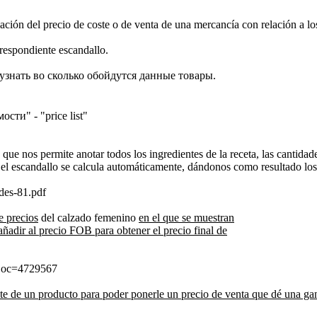
ción del precio de coste o de venta de una mercancía con relación a los
rrespondiente escandallo.
знать во сколько обойдутся данные товары.
ти" - "price list"
que nos permite anotar todos los ingredientes de la receta, las cantidad
 el escandallo se calcula automáticamente, dándonos como resultado los 
 des-81.pdf
e precios
del calzado femenino
en el que se muestran
añadir al precio FOB para obtener el precio final de
.. oc=4729567
ste de un producto para poder ponerle un precio de venta que dé una ga