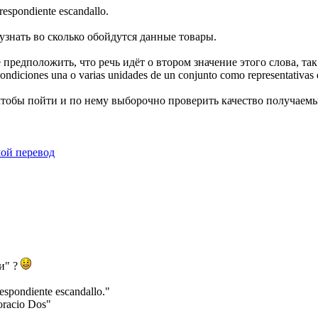
rrespondiente escandallo.
знать во сколько обойдутся данные товары.
 предположить, что речь идёт о втором значение этого слова, т
condiciones una o varias unidades de un conjunto como representativas d
 чтобы пойти и по нему выборочно проверить качество получаемы
мой перевод
и" ?
respondiente escandallo."
oracio Dos"