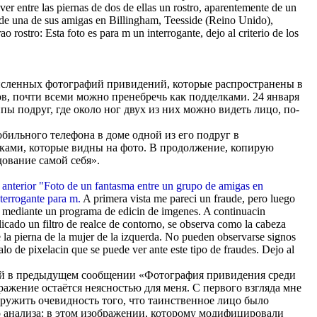
er entre las piernas de dos de ellas un rostro, aparentemente de un
a de una de sus amigas en Billingham, Teesside (Reino Unido),
 rostro: Esta foto es para m un interrogante, dejo al criterio de los
численных фотографий привидений, которые распространены в
ов, почти всеми можно пренебречь как подделками. 24 января
ппы подруг, где около ног двух из них можно видеть лицо, по-
ильного телефона в доме одной из его подруг в
тками, которые видны на фото. В продолжение, копирую
дование самой себя».
 anterior "Foto de un fantasma entre un grupo de amigas en
nterrogante para m.
A primera vista me pareci un fraude, pero luego
do mediante un programa de edicin de imgenes. A continuacin
aplicado un filtro de realce de contorno, se observa como la cabeza
re la pierna de la mujer de la izquerda. No pueden observarse signos
lo de pixelacin que se puede ver ante este tipo de fraudes. Dejo al
рий в предыдущем сообщении «Фотография привидения среди
ажение остаётся неясностью для меня. С первого взгляда мне
наружить очевидность того, что таинственное лицо было
 анализа: в этом изображении, которому модифицировали