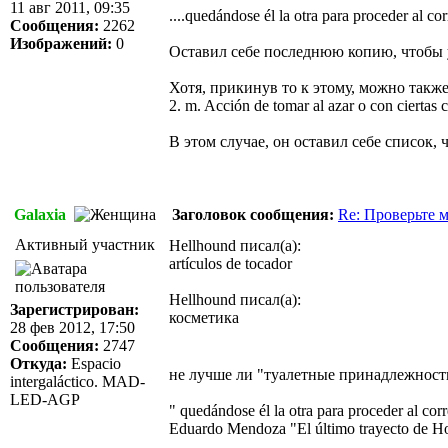
11 авг 2011, 09:35
....quedándose él la otra para proceder al co
Сообщения:
2262
Изображений:
0
Оставил себе последнюю копию, чтобы у
Хотя, прикинув то к этому, можно также
2. m. Acción de tomar al azar o con ciertas 
В этом случае, он оставил себе список,
Galaxia
Заголовок сообщения:
Re: Проверьте 
Активный участник
Hellhound писал(а):
artículos de tocador
Hellhound писал(а):
Зарегистрирован:
косметика
28 фев 2012, 17:50
Сообщения:
2747
Откуда:
Espacio
не лучше ли "туалетные принадлежност
intergaláctico. MAD-
LED-AGP
" quedándose él la otra para proceder al cor
Eduardo Mendoza "El último trayecto de H