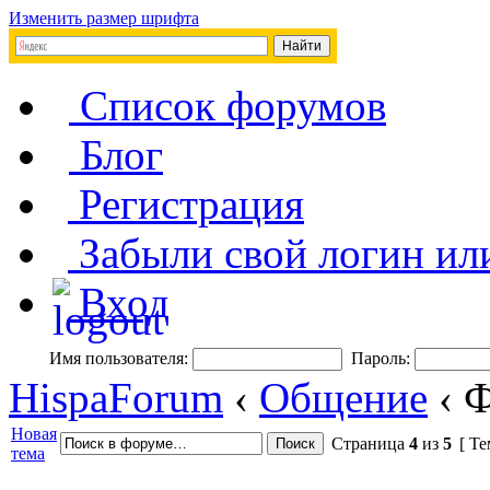
Изменить размер шрифта
Список форумов
Блог
Регистрация
Забыли свой логин ил
Вход
Имя пользователя:
Пароль:
HispaForum
‹
Общение
‹ 
Новая
Страница
4
из
5
[ Те
тема