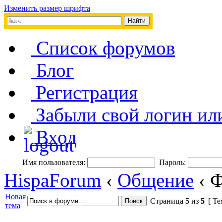
Изменить размер шрифта
Список форумов
Блог
Регистрация
Забыли свой логин ил
Вход
Имя пользователя:
Пароль:
HispaForum
‹
Общение
‹ 
Новая
Страница
5
из
5
[ Те
тема