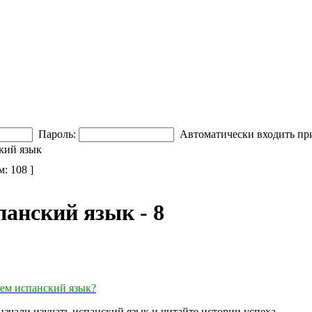
Пароль:
Автоматически входить пр
кий язык
м: 108 ]
анский язык - 8
аем испанский язык?
начали изучать испанский язык и читайте истории успеха