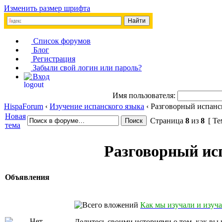
Изменить размер шрифта
Список форумов
Блог
Регистрация
Забыли свой логин или пароль?
Вход
Имя пользователя:
HispaForum
‹
Изучение испанского языка
‹ Разговорный испанс
Новая
Страница
8
из
8
[ Те
тема
Разговорный исп
Объявления
Как мы изучали и изуч
Делитесь своими историями о том, как вы 