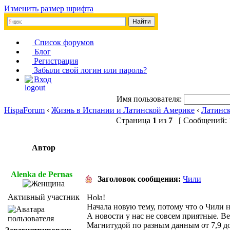
Изменить размер шрифта
Список форумов
Блог
Регистрация
Забыли свой логин или пароль?
Вход
Имя пользователя:
HispaForum
‹
Жизнь в Испании и Латинской Америке
‹
Латинс
Страница
1
из
7
[ Сообщений: 1
Автор
Alenka de Pernas
Заголовок сообщения:
Чили
Активный участник
Hola!
Начала новую тему, потому что о Чили н
А новости у нас не совсем приятные. Ве
Магнитудой по разным данным от 7,9 до г