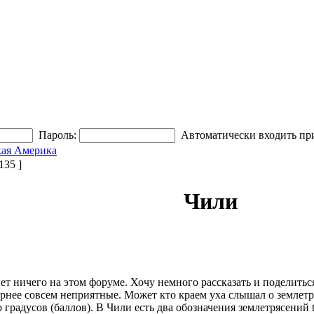
Пароль:
Автоматически входить пр
кая Америка
35 ]
Чили
ет ничего на этом форуме. Хочу немного рассказать и поделитьс
рнее совсем неприятные. Может кто краем уха слышал о землетря
радусов (баллов). В Чили есть два обозначения землетрясений teb