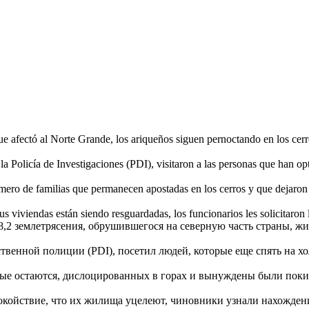
ue afectó al Norte Grande, los ariqueños siguen pernoctando en los cerr
la Policía de Investigaciones (PDI), visitaron a las personas que han op
número de familias que permanecen apostadas en los cerros y que dejaro
s viviendas están siendo resguardadas, los funcionarios les solicitaron la
8,2 землетрясения, обрушившегося на северную часть страны, жи
ственной полиции (PDI), посетил людей, которые еще спять на х
рые остаются, дислоцированных в горах и вынуждены были поки
окойствие, что их жилища уцелеют, чиновники узнали нахожден