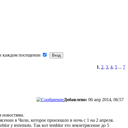
и каждом посещении
1
,
2
,
3
,
4
,
5
...
7
Добавлено:
06 апр 2014, 06:57
я новостями.
сении в Чили, которое произошло в ночь с 1 на 2 апреля.
lor y terremoto. Так вот temblor это землетрясение до 5