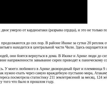
 двое умерло от кардиоатаки (разрыва сердца), и это не только 
продолжаются до сих пор. В районе Икике за сутки 20 реплик от 
антьяго находится в центральной части Чили. Здесь ощущается име
юдей, они боятся вернуться в дома. В Икике и Арике люди до сих
ояние напряженности завывание сирен приводят к паническому с
сь. У моего любимого в Арике двоюродный брат и племяница 9 л
ак нужно ехать через самую враждебную пустыню мира, Атакаму. 
тереса посмотрела статистику 211 землетрясений за месяц, 124 з
у того что было в прошлом году.