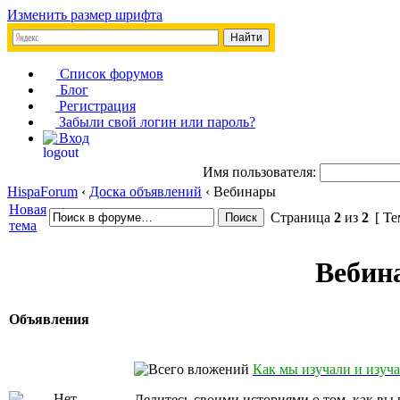
Изменить размер шрифта
Список форумов
Блог
Регистрация
Забыли свой логин или пароль?
Вход
Имя пользователя:
HispaForum
‹
Доска объявлений
‹ Вебинары
Новая
Страница
2
из
2
[ Те
тема
Вебина
Объявления
Как мы изучали и изуч
Делитесь своими историями о том, как вы 