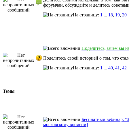
форумчан, обсуждайте и делитесь советами
На страницу:
1
...
18
,
19
,
20
Поделитесь, зачем вы и
Поделитесь своей историей о том, что ста
На страницу:
1
...
40
,
41
,
42
Темы
Бесплатный вебинар: "З
московскому времени]