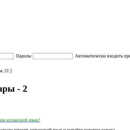
Пароль:
Автоматически входить пр
м: 21 ]
ры - 2
аем испанский язык?
начали изучать испанский язык и читайте истории успеха