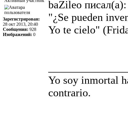
Активный участник
baZileo писал(а):
"¿Se pueden inven
Зарегистрирован:
28 окт 2013, 20:40
Yo te cielo"
(Frid
Сообщения:
928
Изображений:
0
______________
Yo soy inmortal h
contrario.