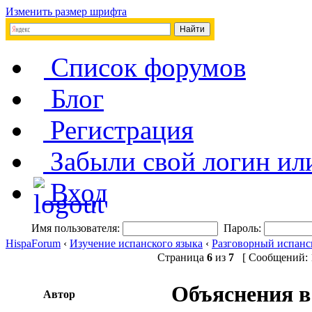
Изменить размер шрифта
Список форумов
Блог
Регистрация
Забыли свой логин ил
Вход
Имя пользователя:
Пароль:
HispaForum
‹
Изучение испанского языка
‹
Разговорный испанс
Страница
6
из
7
[ Сообщений: 1
Объяснения в
Автор