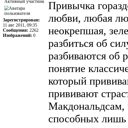
Активный участник
Привычка горазд
любви, любая лю
Зарегистрирован:
11 авг 2011, 09:35
неокрепшая, зеле
Сообщения:
2262
Изображений:
0
разбиться об сил
разбиваются об 
понятие классич
который прививаю
прививают страс
Макдональдсам, 
способных лишь 