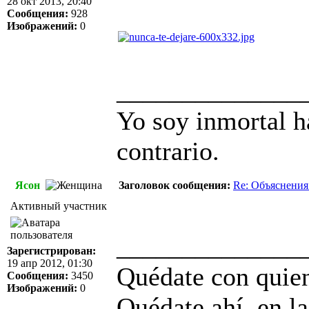
28 окт 2013, 20:40
Сообщения:
928
Изображений:
0
______________
Yo soy inmortal h
contrario.
Ясон
Заголовок сообщения:
Re: Объяснения
Активный участник
______________
Зарегистрирован:
19 апр 2012, 01:30
Quédate con quien
Сообщения:
3450
Изображений:
0
Quédate ahí, en la