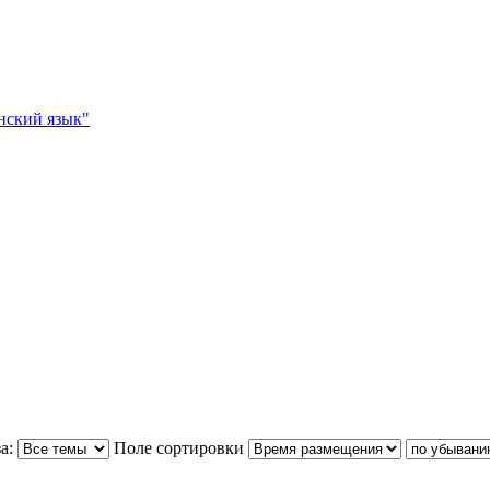
нский язык"
а:
Поле сортировки