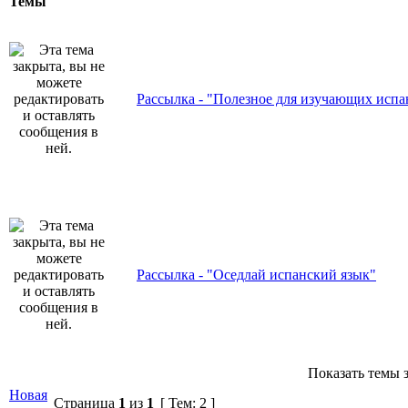
Темы
Рассылка - "Полезное для изучающих испа
Рассылка - "Оседлай испанский язык"
Показать темы з
Новая
Страница
1
из
1
[ Тем: 2 ]