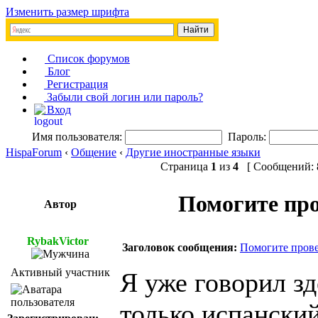
Изменить размер шрифта
Список форумов
Блог
Регистрация
Забыли свой логин или пароль?
Вход
Имя пользователя:
Пароль:
HispaForum
‹
Общение
‹
Другие иностранные языки
Страница
1
из
4
[ Сообщений: 8
Помогите про
Автор
RybakVictor
Заголовок сообщения:
Помогите прове
Активный участник
Я уже говорил зд
только испанский