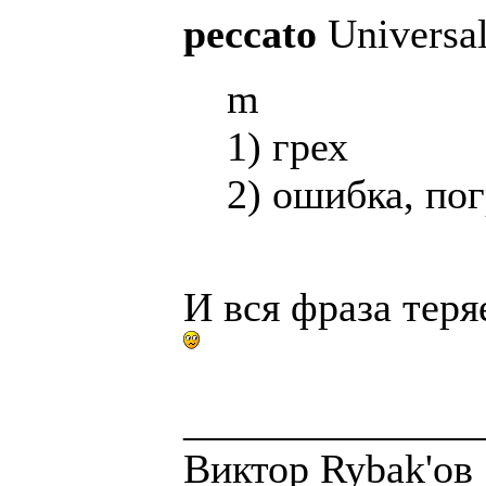
peccato
Universal
m
1) грех
2) ошибка, по
И вся фраза теряе
______________
Виктор Rybak'ов