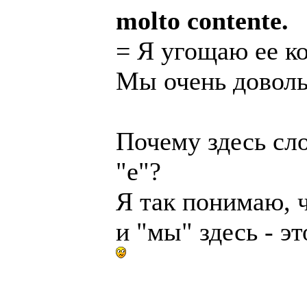
molto contente.
= Я угощаю ее к
Мы очень довол
Почему здесь сл
"е"?
Я так понимаю, ч
и "мы" здесь - 
______________