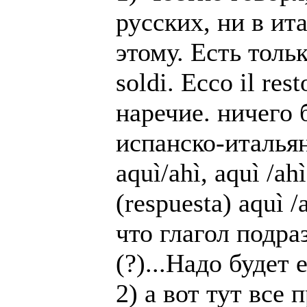
русских, ни в ит
этому. Есть толь
soldi. Ecco il res
наречие. ничего б
испанско-итальян
aquì/ahì, aquì /ahì
(respuesta) aquì /
что глагол подра
(?)...Надо будет 
2) а вот тут все