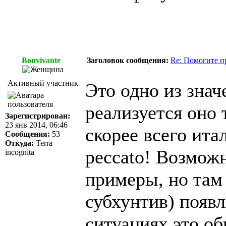
Bonvivante
Заголовок сообщения:
Re: Помогите п
Активный участник
Это одно из знач
реализуется оно 
Зарегистрирован:
23 янв 2014, 06:46
скорее всего ита
Сообщения:
53
Откуда:
Terra
peccato! Возмож
incognita
примеры, но там 
субхунтив) появл
ситуациях это обы