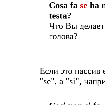
Cosa fa
se
ha 
testa?
Что Вы делает
голова?
Если это пассив е
"se", а "si", напр