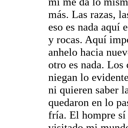
mí me da lo mismo
más. Las razas, la
eso es nada aquí e
y rocas. Aquí impo
anhelo hacia nue
otro es nada. Los 
niegan lo evident
ni quieren saber l
quedaron en lo pa
fría. El hompre sí
visitado mi mundo