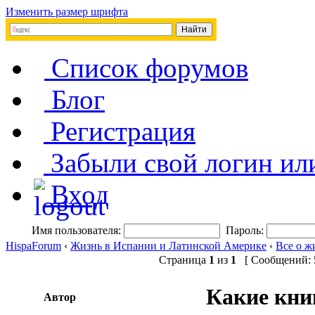
Изменить размер шрифта
Список форумов
Блог
Регистрация
Забыли свой логин ил
Вход
Имя пользователя:
Пароль:
HispaForum
‹
Жизнь в Испании и Латинской Америке
‹
Все о ж
Страница
1
из
1
[ Сообщений: 5
Какие кни
Автор