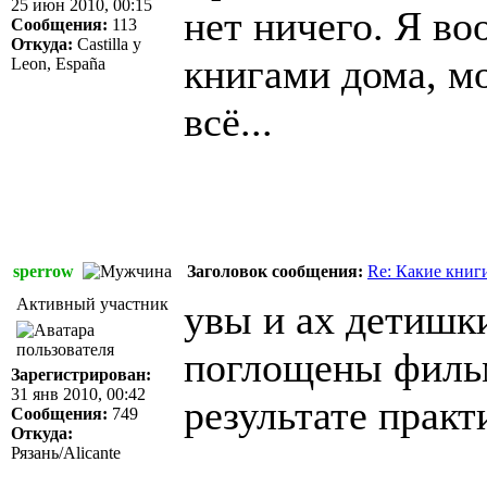
25 июн 2010, 00:15
нет ничего. Я во
Сообщения:
113
Откуда:
Castilla y
книгами дома, мо
Leon, España
всё...
sperrow
Заголовок сообщения:
Re: Какие книг
Активный участник
увы и ах детишк
поглощены фильм
Зарегистрирован:
31 янв 2010, 00:42
результате практ
Сообщения:
749
Откуда:
Рязань/Alicante