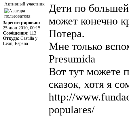
Активный участник
Дети по большей 
может конечно к
Зарегистрирован:
25 июн 2010, 00:15
Потера.
Сообщения:
113
Откуда:
Castilla y
Мне только вспом
Leon, España
Presumida
Вот тут можете 
сказок, хотя я с
http://www.funda
populares/