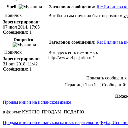
Spell
Заголовок сообщения:
Re: Билингва к
Новичок
Вот бы и сам почитал бы с огромным уд
Зарегистрирован:
07 июл 2014, 17:05
Сообщения:
1
Donpedro
Заголовок сообщения:
Re: Билингва к
Новичок
Вот здесь есть немножко:
http://www.el-pajarito.ru/
Зарегистрирован:
31 окт 2018, 11:42
Сообщения:
1
Показать сообщения 
Страница
1
из
1
[ Сообщений: 3
Похож
Продам книги на испанском языке
в форуме КУПЛЮ, ПРОДАМ, ПОДАРЮ
Продам книги на испанском разных издательств (Куба, Испан