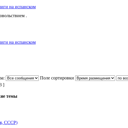
ниги на испанском
овольствием .
ниги на испанском
за:
Поле сортировки
 ]
ие темы
ия, СССР)