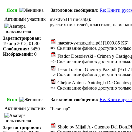
Ясон
Заголовок сообщения:
Re: Книги русс
Активный участник
maxdvo314 писал(а):
русских писателей, классиков, на испан
Зарегистрирован:
maestro-y-margarita.pdf [1009.85 КБ]
19 апр 2012, 01:30
=>
Скачивание файлов доступно только
Сообщения:
3450
Изображений:
0
Fiвdor Dostoievski - Crimen y Castigo.
=>
Скачивание файлов доступно только
Leвn Tolstoi - Guerra y Paz.pdf [951.7
=>
Скачивание файлов доступно только
Chejov Anton - Antologia De Cuentos.
=>
Скачивание файлов доступно только
Ясон
Заголовок сообщения:
Re: Книги русс
Активный участник
"Ревизор"
Sholojov Mijail A - Cuentos Del Don.
Зарегистрирован: