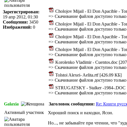
Cholojov Mijail - El Don Apacible - T
Зарегистрирован:
=>
Скачивание файлов доступно только
19 апр 2012, 01:30
Сообщения:
3450
Cholojov Mijail - El Don Apacible - T
Изображений:
0
=>
Скачивание файлов доступно только
Cholojov Mijail - El Don Apacible - T
=>
Скачивание файлов доступно только
Cholojov Mijail - El Don Apacible - T
=>
Скачивание файлов доступно только
Korolenko Vladimir - Cuentos.doc [207
=>
Скачивание файлов доступно только
Tolstoi Alexei- Aelita.rtf [426.09 КБ]
=>
Скачивание файлов доступно только
STRUGATSKY - Stalker -1984-.DOC 
=>
Скачивание файлов доступно только
Galaxia
Заголовок сообщения:
Re: Книги русс
Активный участник
Хороший поиск и находки, Ясон.
Но..., не забывайте при чтении, что "х