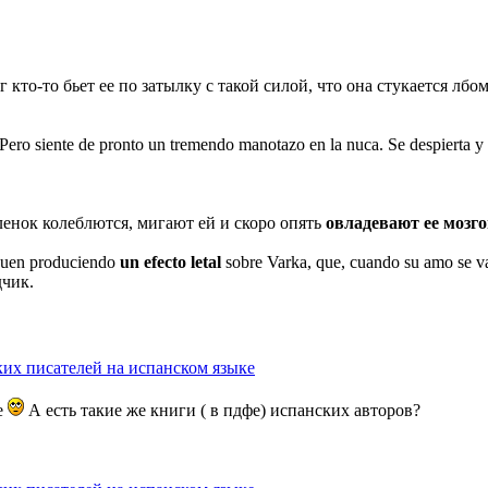
уг кто-то бьет ее по затылку с такой силой, что она стукается лбо
. Pero siente de pronto un tremendo manotazo en la nuca. Se despierta y 
ленок колеблются, мигают ей и скоро опять
овладевают ее мозг
iguen produciendo
un efecto letal
sobre Varka, que, cuando su amo se va
дчик.
ких писателей на испанском языке
те
А есть такие же книги ( в пдфе) испанских авторов?