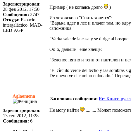
Зарегистрирован:
Пример ( не копаясь долго
)
28 фев 2012, 17:50
Сообщения:
2747
Из чеховского "Спать хочется":
Откуда:
Espacio
"Варька идет в лес и плачет там, но вдр
intergaláctico. MAD-
сапожника."
LED-AGP
"Varka sale de la casa y se dirige al bosque
Оо-о, дальше - ещё хлеще:
"Зеленое пятно и тени от панталон и пе
"El círculo verde del techo y las sombras s
De nuevo ve el camino enlodado." Перево
Aglaomena
Заголовок сообщения:
Re: Книги русс
Не могу найти
......... Может поможе
Зарегистрирован:
13 сен 2012, 11:28
Сообщения:
6