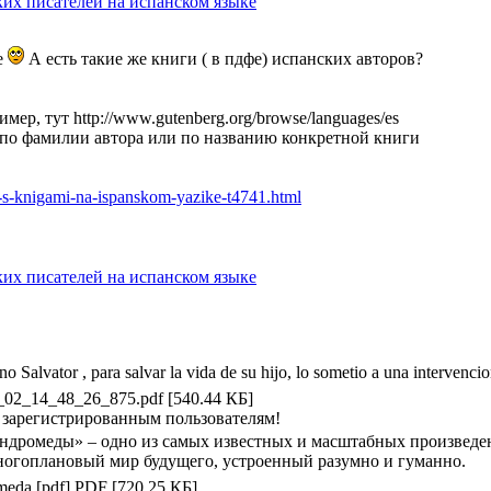
ких писателей на испанском языке
те
А есть такие же книги ( в пдфе) испанских авторов?
имер, тут
http://www.gutenberg.org/browse/languages/es
 по фамилии автора или по названию конкретной книги
yt-s-knigami-na-ispanskom-yazike-t4741.html
ких писателей на испанском языке
o Salvator , para salvar la vida de su hijo, lo sometio a una intervencion
3_02_14_48_26_875.pdf [540.44 КБ]
 зарегистрированным пользователям!
дромеды» – одно из самых известных и масштабных произведен
ногоплановый мир будущего, устроенный разумно и гуманно.
meda [pdf].PDF [720.25 КБ]