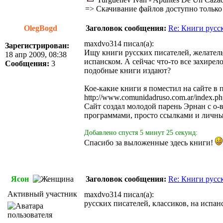
=>
Скачивание файлов доступно только
OlegBogd
Заголовок сообщения:
Re: Книги русс
maxdvo314 писал(а):
Зарегистрирован:
Ищу книги русских писателей, желатель
18 апр 2009, 08:38
испанском. А сейчас что-то все захирел
Сообщения:
3
подобные книги издают?
Кое-какие книги я поместил на сайте в
http://www.comunidadruso.com.ar/index.p
Сайт создал молодой парень Эрнан с о-
программами, просто ссылками и личным
Добавлено спустя 5 минут 25 секунд:
Спасибо за выложенные здесь книги!
Ясон
Заголовок сообщения:
Re: Книги русс
Активный участник
maxdvo314 писал(а):
русских писателей, классиков, на испан