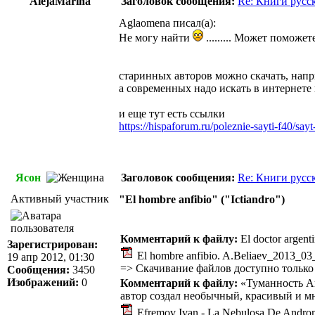
AlejaMarina
Заголовок сообщения:
Re: Книги русс
Aglaomena писал(а):
Не могу найти
......... Может поможе
старинных авторов можно скачать, напр
а современных надо искать в интернете
и еще тут есть ссылки
https://hispaforum.ru/poleznie-sayti-f40/sa
Ясон
Заголовок сообщения:
Re: Книги русс
Активный участник
"El hombre anfibio" ("Ictiandro")
Комментарий к файлу:
El doctor argentin
Зарегистрирован:
El hombre anfibio. A.Beliaev_2013_0
19 апр 2012, 01:30
=>
Скачивание файлов доступно только
Сообщения:
3450
Изображений:
0
Комментарий к файлу:
«Туманность Ан
автор создал необычный, красивый и м
Efremov Ivan - La Nebulosa De Andro