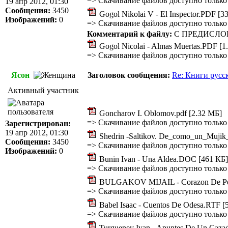
=>
Скачивание файлов доступно только
19 апр 2012, 01:30
Сообщения:
3450
Gogol Nikolai V - El Inspector.PDF [3
Изображений:
0
=>
Скачивание файлов доступно только
Комментарий к файлу:
С ПРЕДИСЛОВ
Gogol Nicolai - Almas Muertas.PDF [1
=>
Скачивание файлов доступно только
Ясон
Заголовок сообщения:
Re: Книги русс
Активный участник
Goncharov I. Oblomov.pdf [2.32 МБ]
=>
Скачивание файлов доступно только
Зарегистрирован:
19 апр 2012, 01:30
Shedrin -Saltikov. De_como_un_Mujik
Сообщения:
3450
=>
Скачивание файлов доступно только
Изображений:
0
Bunin Ivan - Una Aldea.DOC [461 КБ]
=>
Скачивание файлов доступно только
BULGAKOV MIJAIL - Corazon De Pe
=>
Скачивание файлов доступно только
Babel Isaac - Cuentos De Odesa.RTF [
=>
Скачивание файлов доступно только
Turguenev Ivan - Apuntes De Un Cazad