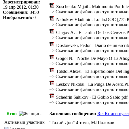
Зарегистрирован:
Zoschenko Mijail - Matrimonio Por Int
19 апр 2012, 01:30
=>
Скачивание файлов доступно только
Сообщения:
3450
Изображений:
0
Nabokov Vladimir - Lolita.DOC [775 
=>
Скачивание файлов доступно только
Chejov A. - El Jardin De Los Cerezos.
=>
Скачивание файлов доступно только
Dostoievski, Fedor - Diario de un escrit
=>
Скачивание файлов доступно только
Gogol N. - Noche De Mayo O La Aho
=>
Скачивание файлов доступно только
Tolstoi Alexei - El Hiperboloide Del I
=>
Скачивание файлов доступно только
Leskov Nikolai - La Pulga De Acero.P
=>
Скачивание файлов доступно только
Schedrin Saltikov - El Gobio Sabio.pdf
=>
Скачивание файлов доступно только
Ясон
Заголовок сообщения:
Re: Книги русс
Активный участник
"Тихий Дон" 4 тома, М.Шолохов