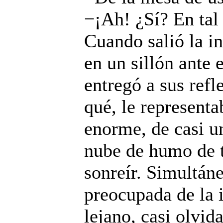
−¡Ah! ¿Sí? En tal
Cuando salió la i
en un sillón ante e
entregó a sus refl
qué, le representa
enorme, de casi u
nube de humo de t
sonreír. Simultáne
preocupada de la i
lejano, casi olvid