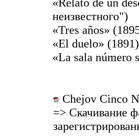
«Relato de un des
неизвестного")
«Tres años» (1895
«El duelo» (1891)
«La sala número s
Chejov Cinco No
=>
Скачивание ф
зарегистрирован