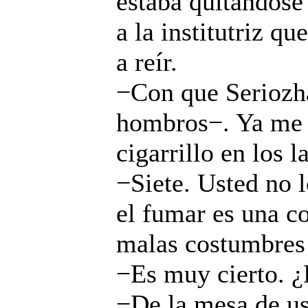
estaba quitándose
a la institutriz q
a reír.
−Con que Seriozh
hombros−. Ya me 
cigarrillo en los 
−Siete. Usted no l
el fumar es una co
malas costumbres 
−Es muy cierto. ¿
−De la mesa de us