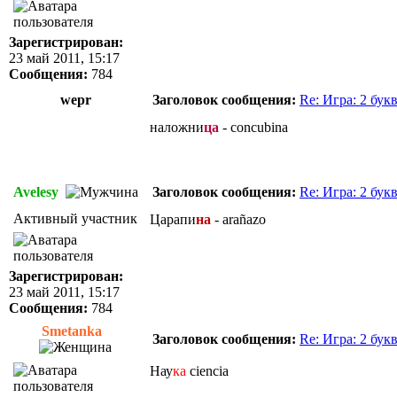
Зарегистрирован:
23 май 2011, 15:17
Сообщения:
784
wepr
Заголовок сообщения:
Re: Игра: 2 бук
наложни
ца
- concubina
Avelesy
Заголовок сообщения:
Re: Игра: 2 бук
Активный участник
Царапи
на
- arañazo
Зарегистрирован:
23 май 2011, 15:17
Сообщения:
784
Smetanka
Заголовок сообщения:
Re: Игра: 2 бук
Нау
ка
ciencia