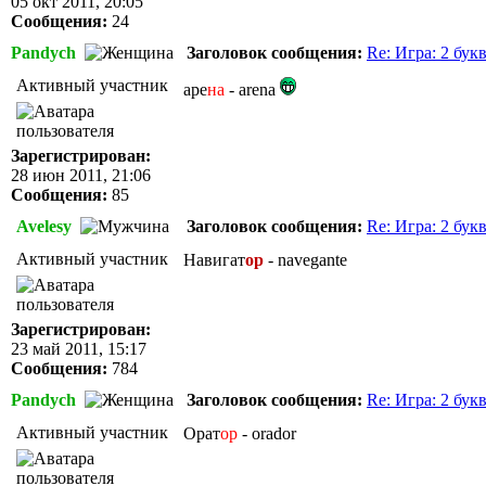
05 окт 2011, 20:05
Сообщения:
24
Pandych
Заголовок сообщения:
Re: Игра: 2 бук
Активный участник
аре
на
- arena
Зарегистрирован:
28 июн 2011, 21:06
Сообщения:
85
Avelesy
Заголовок сообщения:
Re: Игра: 2 бук
Активный участник
Навигат
ор
- navegante
Зарегистрирован:
23 май 2011, 15:17
Сообщения:
784
Pandych
Заголовок сообщения:
Re: Игра: 2 бук
Активный участник
Орат
ор
- orador