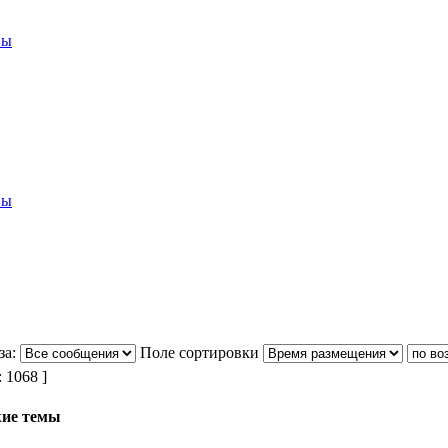
вы
вы
за:
Поле сортировки
1068 ]
ие темы