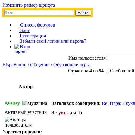
Изменить размер шрифта
Список форумов
Блог
Регистрация
Забыли свой логин или пароль?
Вход
Имя пользователя:
HispaForum
‹
Общение
‹
Обучающие игры
Страница
4
из
54
[ Сообщений: 
Автор
Avelesy
Заголовок сообщения:
Re: Игра: 2 бук
Активный участник
Иезу
ит
- jesuíta
Зарегистрирован: