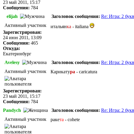
23 май 2011, 15:17
Сообщения:
784
elijah
Заголовок сообщения:
Re: Игра: 2 бук
Активный участник
итальян
ка
- italiana
Зарегистрирован:
24 июн 2011, 13:09
Сообщения:
465
Откуда:
Екатеринбург
Avelesy
Заголовок сообщения:
Re: Игра: 2 бук
Активный участник
Карикату
ра
- caricatura
Зарегистрирован:
23 май 2011, 15:17
Сообщения:
784
Pandych
Заголовок сообщения:
Re: Игра: 2 бук
Активный участник
раке
та
- cohete