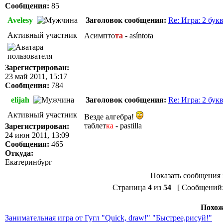
Сообщения:
85
Avelesy
Заголовок сообщения:
Re: Игра: 2 бук
Активный участник
Асимпто
та
- asíntota
Зарегистрирован:
23 май 2011, 15:17
Сообщения:
784
elijah
Заголовок сообщения:
Re: Игра: 2 бук
Активный участник
Везде алгебра!
таблет
ка
- pastilla
Зарегистрирован:
24 июн 2011, 13:09
Сообщения:
465
Откуда:
Екатеринбург
Показать сообщения 
Страница
4
из
54
[ Сообщений: 
Похож
Занимательная игра от Гугл "Quick, draw!" "Быстрее,рисуй!"