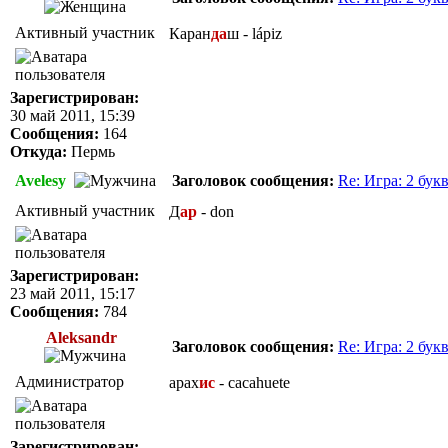
Активный участник
Каран
да
ш - lápiz
Зарегистрирован:
30 май 2011, 15:39
Сообщения:
164
Откуда:
Пермь
Avelesy
Заголовок сообщения:
Re: Игра: 2 бук
Активный участник
Д
ар
- don
Зарегистрирован:
23 май 2011, 15:17
Сообщения:
784
Aleksandr
Заголовок сообщения:
Re: Игра: 2 бук
Администратор
арах
ис
- cacahuete
Зарегистрирован: